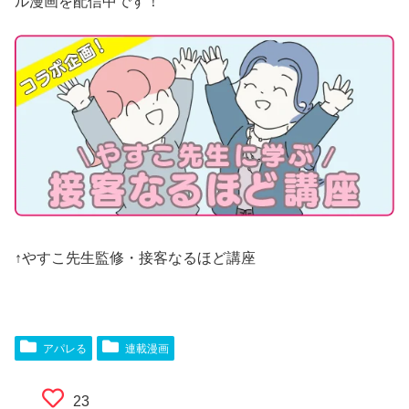
ル漫画を配信中です！
↑やすこ先生監修・接客なるほど講座
アパレる
連載漫画
23