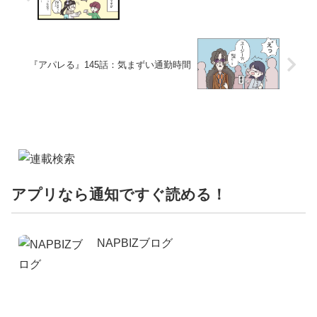
『アパレる』145話：気まずい通勤時間
アプリなら通知ですぐ読める！
NAPBIZブログ