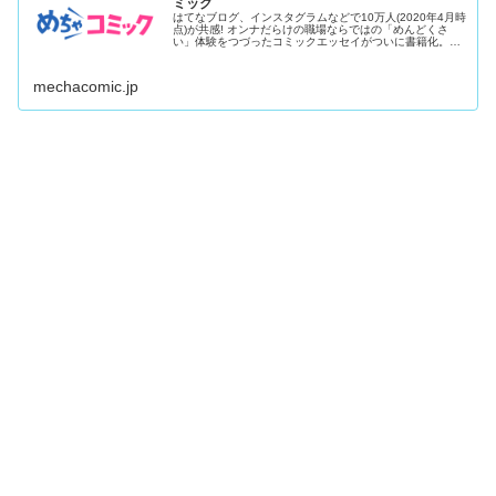
ミック
はてなブログ、インスタグラムなどで10万人(2020年4月時
点)が共感! オンナだらけの職場ならではの「めんどくさ
い」体験をつづったコミックエッセイがついに書籍化。子
ども服ブ...
mechacomic.jp