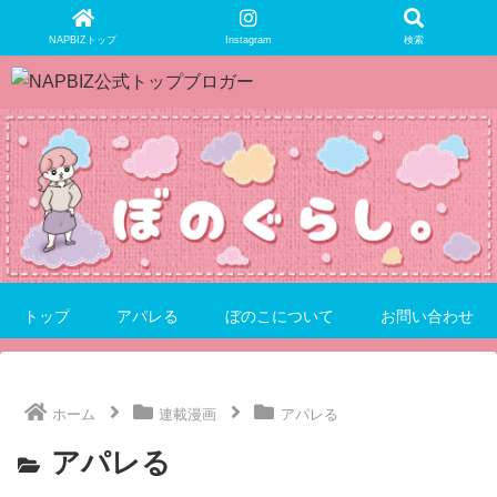
NAPBIZトップ
Instagram
検索
トップ
アパレる
ぼのこについて
お問い合わせ
ホーム
連載漫画
アパレる
アパレる