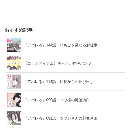
おすすめ記事
『アパレる』144話：いちごを乗せるお仕事
【コラボアイテム】あったか伸洗パンツ
『アパレる』114話：店長からの呼び出し
『アパレる』099話：フワ様の謎(前編)
『アパレる』091話：ツツジさんの顧客さま