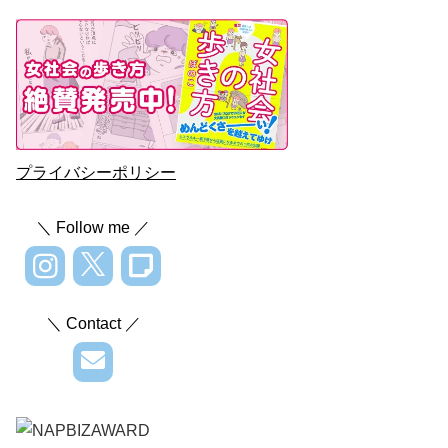
プライバシーポリシー
＼ Follow me ／
＼ Contact ／