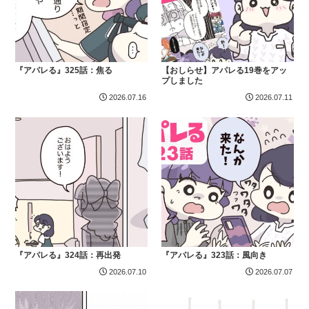
『アパレる』325話：焦る
【おしらせ】アパレる19巻をアッ
プしました
2026.07.16
2026.07.11
『アパレる』324話：再出発
『アパレる』323話：風向き
2026.07.10
2026.07.07