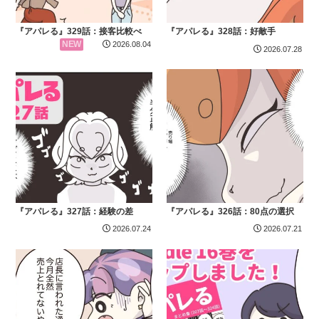
『アパレる』329話：接客比較べ
『アパレる』328話：好敵手
NEW
2026.08.04
2026.07.28
『アパレる』327話：経験の差
『アパレる』326話：80点の選択
2026.07.24
2026.07.21