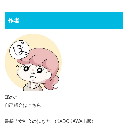
作者
ぼのこ
自己紹介は
こちら
書籍「女社会の歩き方」(KADOKAWA出版)