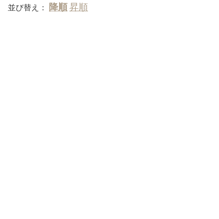
並び替え：