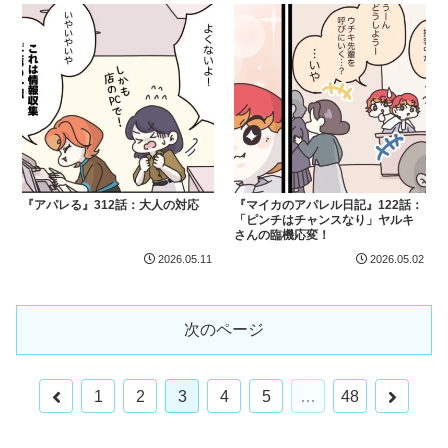
『アパレる』312話：大人の対応
『マイカのアパレル日記』122話：
「ピンチはチャンスなり」ヤルキ
さんの臨機応変！
2026.05.11
2026.05.02
次のページ
前
次
1
2
3
4
5
…
48
へ
へ