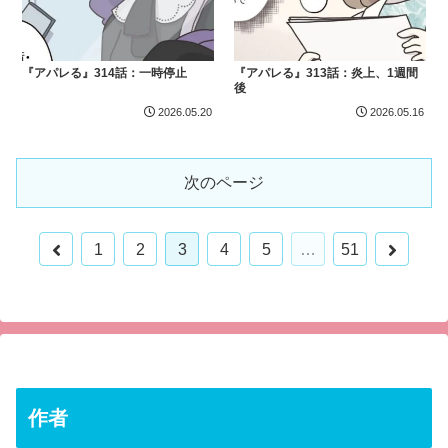
『アパレる』314話：一時停止
『アパレる』313話：炎上、1週間
後
2026.05.20
2026.05.16
次のページ
前
次
1
2
3
4
5
…
51
へ
へ
作者