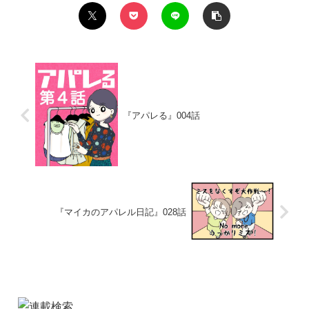
『アパレる』004話
『マイカのアパレル日記』028話