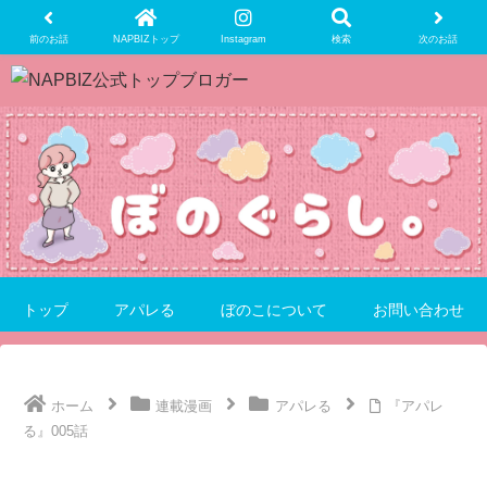
前のお話
NAPBIZトップ
Instagram
検索
次のお話
トップ
アパレる
ぼのこについて
お問い合わせ
ホーム
連載漫画
アパレる
『アパレ
る』005話