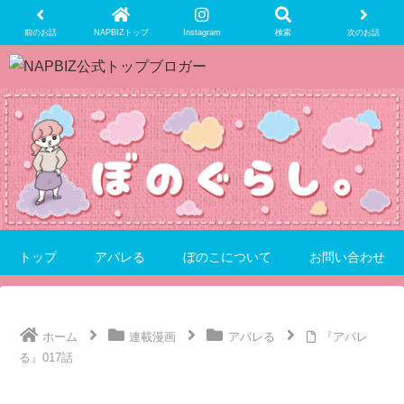
前のお話
NAPBIZトップ
Instagram
検索
次のお話
トップ
アパレる
ぼのこについて
お問い合わせ
ホーム
連載漫画
アパレる
『アパレ
る』017話