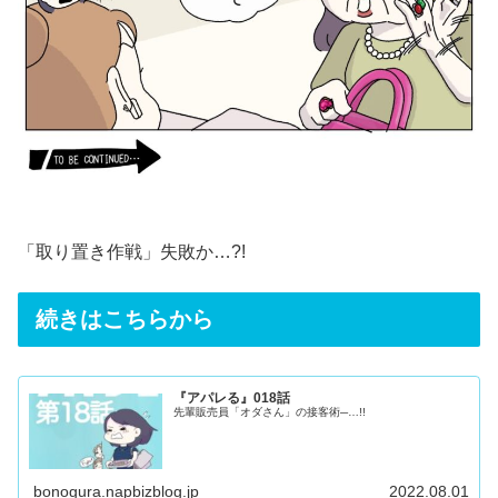
「取り置き作戦」失敗か…?!
続きはこちらから
『アパレる』018話
先輩販売員「オダさん」の接客術─…!!
bonogura.napbizblog.jp
2022.08.01