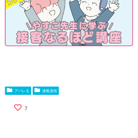
アパレる
連載漫画
7