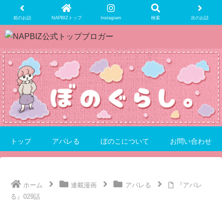
前のお話
NAPBIZトップ
Instagram
検索
次のお話
トップ
アパレる
ぼのこについて
お問い合わせ
ホーム
連載漫画
アパレる
『アパレ
る』029話