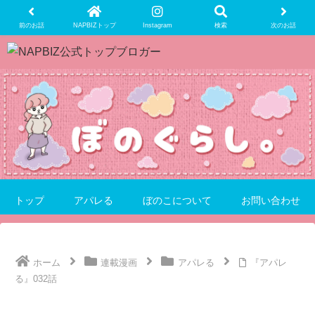
前のお話
NAPBIZトップ
Instagram
検索
次のお話
トップ
アパレる
ぼのこについて
お問い合わせ
ホーム
連載漫画
アパレる
『アパレ
る』032話