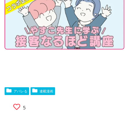
アパレる
連載漫画
5