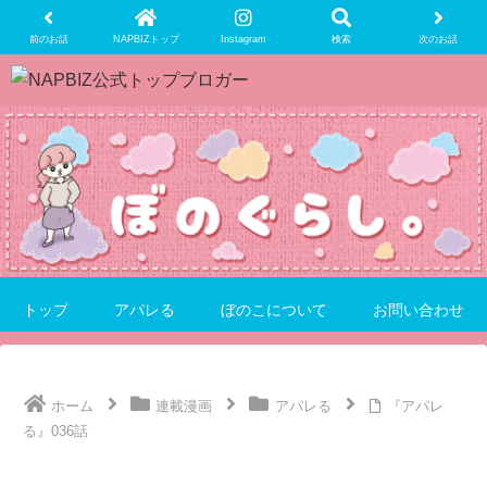
前のお話
NAPBIZトップ
Instagram
検索
次のお話
トップ
アパレる
ぼのこについて
お問い合わせ
ホーム
連載漫画
アパレる
『アパレ
る』036話