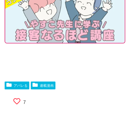
アパレる
連載漫画
7