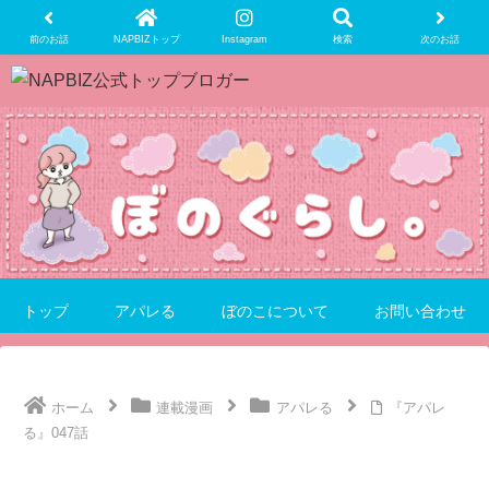
前のお話
NAPBIZトップ
Instagram
検索
次のお話
トップ
アパレる
ぼのこについて
お問い合わせ
ホーム
連載漫画
アパレる
『アパレ
る』047話