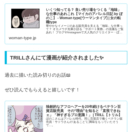
いくつ知ってる？ 良い売り場をつくる「地味」
な仕事のあれこれ【マイカのアパレル日記 by ぼ
のこ】 - Woman type[ウーマンタイプ] | 女の転
職type
華やかなイメージのある販売員を支える「地味」な仕事っ
て？ オカメウチ先輩が語る「サポート業務」の流儀をご覧
あれ！ ブログやInstagramで大人気のクリエイター・ぼの
こさんによる漫画連載『マイカのアパレル日記』。28歳の
woman-type.jp
アパレル販売員・マイカちゃんの成長ストーリーです。
TRILLさんにて漫画が紹介されました✨
過去に描いた読み切りのお話📖
ぜひ読んでもらえると嬉しいです！
独創的なアフロヘアーを20年続けるベテラン百
貨店販売員 その“理由”を知ると「直視できね
ェ」「神すぎるプロ意識！」 | TRILL【トリル】
ぼのこさんはアパレル時代、同じ百貨店で働くベテラン販
売員・サトウさんの“あること”に興味をもっていたそう
で…。