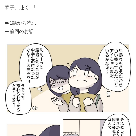
春子、赴く…!!
➡️
1話から読む
➡️前回のお話