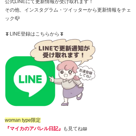
公式LINE
にて更新情報が受け取れます！
その他、
インスタグラム
・
ツイッター
から更新情報をチェ
ック📪
⏬LINE登録はこちらから⏬
woman type限定
『マイカのアパレル日記』
も見てね📖