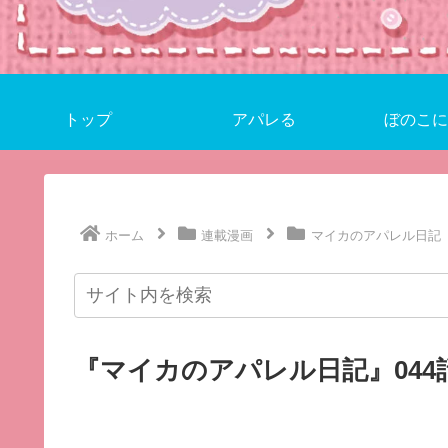
トップ
アパレる
ぼのこに
ホーム
連載漫画
マイカのアパレル日記
『マイカのアパレル日記』044