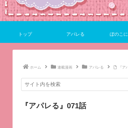
トップ
アパレる
ぼのこに
ホーム
連載漫画
アパレる
『アパ
『アパレる』071話