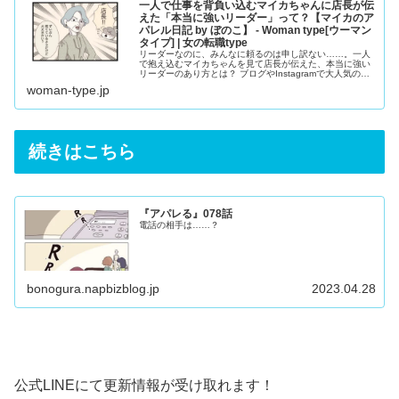
一人で仕事を背負い込むマイカちゃんに店長が伝
えた「本当に強いリーダー」って？【マイカのア
パレル日記 by ぼのこ】 - Woman type[ウーマン
タイプ] | 女の転職type
リーダーなのに、みんなに頼るのは申し訳ない……。一人
で抱え込むマイカちゃんを見て店長が伝えた、本当に強い
リーダーのあり方とは？ ブログやInstagramで大人気のク
リエイター・ぼのこさんによる漫画連載『マイカのアパレ
woman-type.jp
ル日記』。28歳のアパレル販売員・マイカちゃんの成長ス
トーリーです。
続きはこちら
『アパレる』078話
電話の相手は……？
bonogura.napbizblog.jp
2023.04.28
公式LINE
にて更新情報が受け取れます！