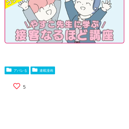
アパレる
連載漫画
5