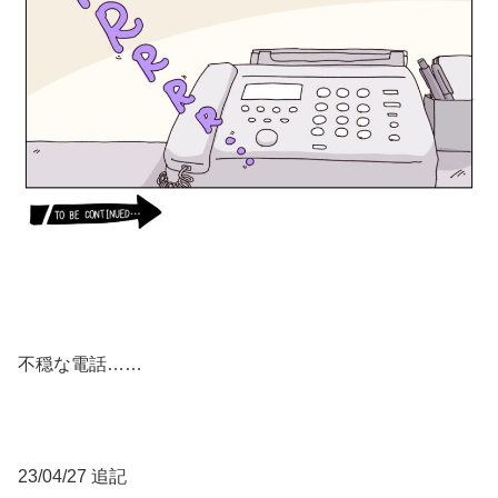
不穏な電話……
23/04/27 追記