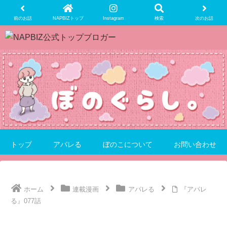
前のお話
NAPBIZトップ
Instagram
検索
次のお話
トップ
アパレる
ぼのこについて
お問い合わせ
ホーム
連載漫画
アパレる
『アパレ
る』077話