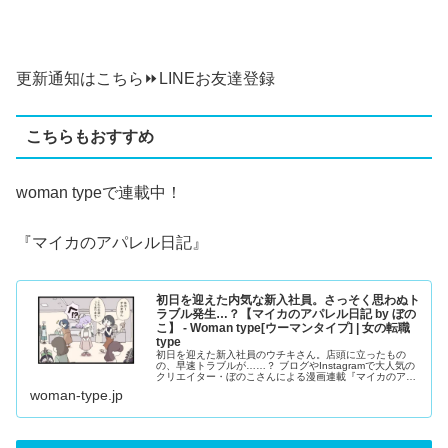
更新通知はこちら⏩
LINEお友達登録
こちらもおすすめ
woman typeで連載中！
『マイカのアパレル日記』
初日を迎えた内気な新入社員。さっそく思わぬト
ラブル発生…？【マイカのアパレル日記 by ぼの
こ】 - Woman type[ウーマンタイプ] | 女の転職
type
初日を迎えた新入社員のウチキさん。店頭に立ったもの
の、早速トラブルが……？ ブログやInstagramで大人気の
クリエイター・ぼのこさんによる漫画連載『マイカのアパ
レル日記』。28歳のアパレル販売員・マイカちゃんの成長
woman-type.jp
ストーリーです。