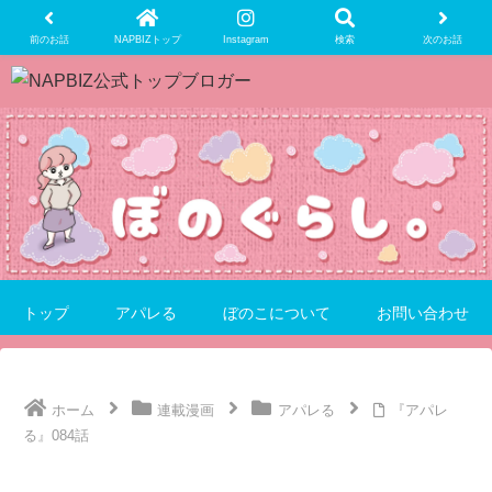
前のお話
NAPBIZトップ
Instagram
検索
次のお話
トップ
アパレる
ぼのこについて
お問い合わせ
ホーム
連載漫画
アパレる
『アパレ
る』084話