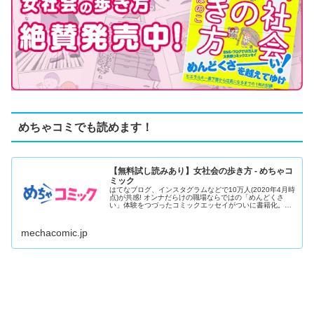
めちゃコミでも読めます！
【無料試し読みあり】女社会の歩き方 - めちゃコ
ミック
はてなブログ、インスタグラムなどで10万人(2020年4月時
点)が共感! オンナだらけの職場ならではの「めんどくさ
い」体験をつづったコミックエッセイがついに書籍化。子
ども服ブ...
mechacomic.jp