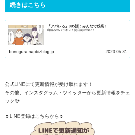
続きはこちら
『アパレる』085話：みんなで残業！
山積みのパッキン！閉店前の戦い！
bonogura.napbizblog.jp
2023.05.31
公式LINE
にて更新情報が受け取れます！
その他、
インスタグラム
・
ツイッター
から更新情報をチェ
ック📪
⏬LINE登録はこちらから⏬