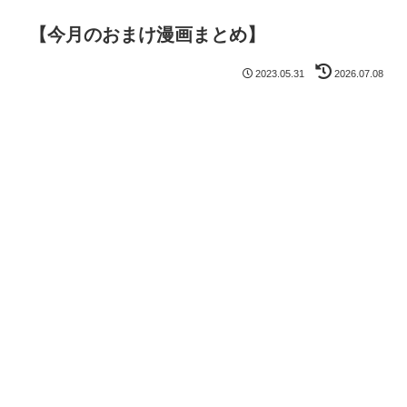
【今月のおまけ漫画まとめ】
2023.05.31
2026.07.08