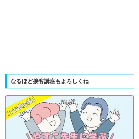
なるほど接客講座もよろしくね