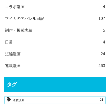
コラボ漫画
4
マイカのアパレル日記
107
制作・掲載実績
5
日常
4
短編漫画
24
連載漫画
463
タグ
21
連載漫画