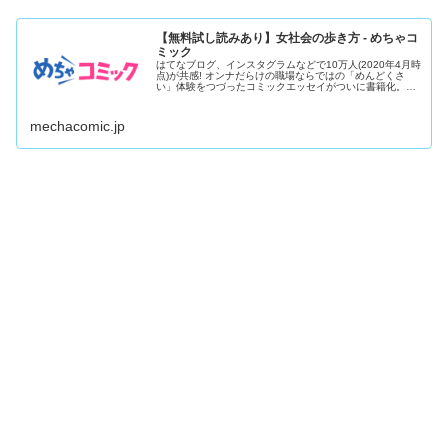
【無料試し読みあり】女社会の歩き方 - めちゃコ
ミック
はてなブログ、インスタグラムなどで10万人(2020年4月時
点)が共感! オンナだらけの職場ならではの「めんどくさ
い」体験をつづったコミックエッセイがついに書籍化。子
ども服ブ...
mechacomic.jp