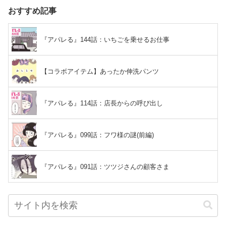
おすすめ記事
『アパレる』144話：いちごを乗せるお仕事
【コラボアイテム】あったか伸洗パンツ
『アパレる』114話：店長からの呼び出し
『アパレる』099話：フワ様の謎(前編)
『アパレる』091話：ツツジさんの顧客さま