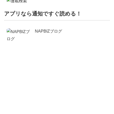
アプリなら通知ですぐ読める！
NAPBIZブログ