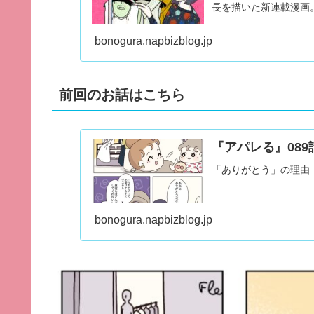
長を描いた新連載漫画
bonogura.napbizblog.jp
前回のお話はこちら
『アパレる』089
「ありがとう」の理由
bonogura.napbizblog.jp