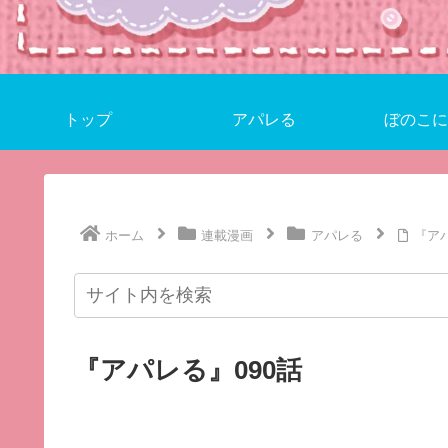
トップ
アパレる
ぼのこに
ホーム
連載漫画
アパレる
『アパ
『アパレる』090話