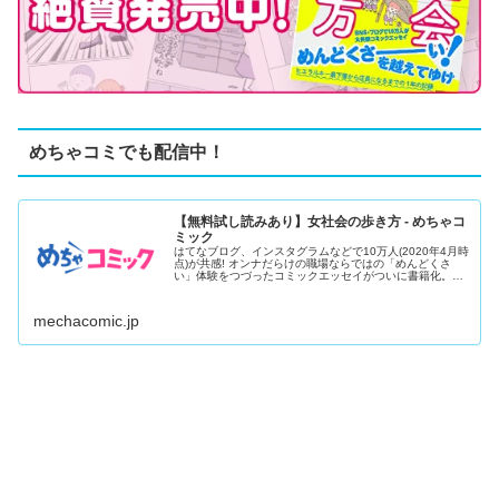
めちゃコミでも配信中！
【無料試し読みあり】女社会の歩き方 - めちゃコ
ミック
はてなブログ、インスタグラムなどで10万人(2020年4月時
点)が共感! オンナだらけの職場ならではの「めんどくさ
い」体験をつづったコミックエッセイがついに書籍化。子
ども服ブ...
mechacomic.jp