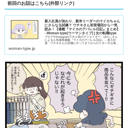
前回のお話はこちら(外部リンク)
新入社員が加わり、新米リーダーのマイカちゃん
にさらなる試練？ ウチキさん初登場回から一気
読み！【連載『マイカのアパレル日記』まとめ】
- Woman type[ウーマンタイプ] | 女の転職type
ブログやInstagramで大人気のクリエイター・ぼのこさん
による人気漫画連載『マイカのアパレル日記』。新入社
員・ウチキさんが店舗にやってきてからのドタバタな毎日
に、教育係兼リーダーのマイカちゃんはどう対応していく
woman-type.jp
のか…！？ウチキさん入社編のエピソードを五つまとめて
ご紹介します！