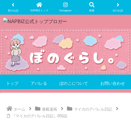
前のお話
NAPBIZトップ
Instagram
検索
次のお話
トップ
アパレる
ぼのこについて
お問い合わせ
ホーム
連載漫画
マイカのアパレル日記
『マイカのアパレル日記』055話