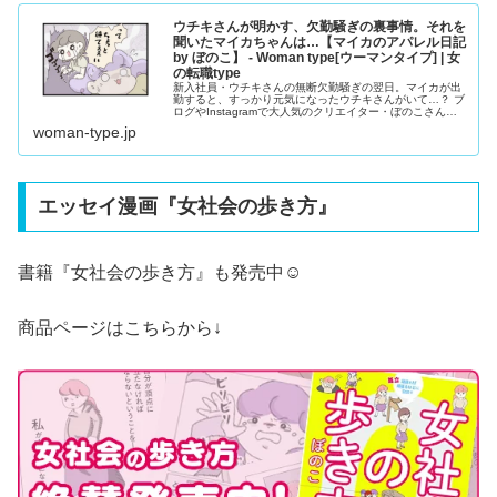
ウチキさんが明かす、欠勤騒ぎの裏事情。それを
聞いたマイカちゃんは…【マイカのアパレル日記
by ぼのこ】 - Woman type[ウーマンタイプ] | 女
の転職type
新入社員・ウチキさんの無断欠勤騒ぎの翌日。マイカが出
勤すると、すっかり元気になったウチキさんがいて…？ ブ
ログやInstagramで大人気のクリエイター・ぼのこさんに
よる漫画連載『マイカのアパレル日記』。28歳のアパレル
woman-type.jp
販売員・マイカちゃんの成長ストーリーです。
エッセイ漫画『女社会の歩き方』
書籍『
女社会の歩き方
』も発売中☺️
商品ページはこちらから↓