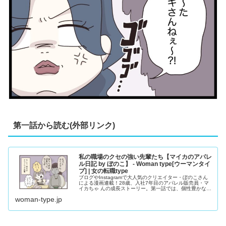
第一話から読む(外部リンク)
私の職場のクセの強い先輩たち【マイカのアパレ
ル日記 by ぼのこ】 - Woman type[ウーマンタイ
プ] | 女の転職type
ブログやInstagramで大人気のクリエイター・ぼのこさん
による漫画連載！28歳、入社7年目のアパレル販売員・マ
イカちゃ んの成長ストーリー。第一話では、個性豊かな上
司や先輩たちが勢ぞろいです。
woman-type.jp