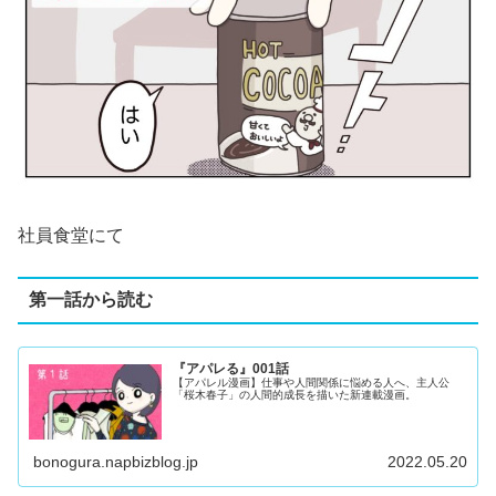
社員食堂にて
第一話から読む
『アパレる』001話
【アパレル漫画】仕事や人間関係に悩める人へ、主人公
「桜木春子」の人間的成長を描いた新連載漫画。
bonogura.napbizblog.jp
2022.05.20