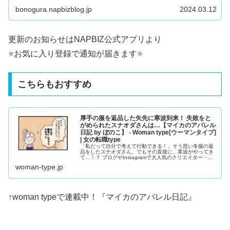
bonogura.napbizblog.jp
2024.03.12
更新のお知らせはNAPBIZ公式アプリより
⭐️お気に入り登録で通知が届きます⭐️
こちらもおすすめ
厚手の服を返品した矢先に寒波到来！ 失敗をと
がめられたスナオダさんは…【マイカのアパレル
日記 by ぼのこ】 - Woman type[ウーマンタイプ]
| 女の転職type
「私だって自分で考えて行動できる！」そう思い冬服の返
品をしたスナオダさん。でもその直後に、寒波がやってき
て…！？ ブログやInstagramで大人気のクリエイター・ぼ
のこさんによる漫画連載『マイカのアパレル日記』。28歳
woman-type.jp
のアパレル販売員・マイカちゃんの成長ストーリーです。
↑woman typeで連載中！『
マイカのアパレル日記
』