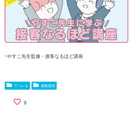
↑やすこ先生監修・接客なるほど講座
アパレる
連載漫画
9