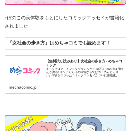
↑ぼのこの実体験をもとにしたコミックエッセイが書籍化
されました
『女社会の歩き方』はめちゃコミでも読めます！
【無料試し読みあり】女社会の歩き方 - めちゃコ
ミック
はてなブログ、インスタグラムなどで10万人(2020年4月時
点)が共感! オンナだらけの職場ならではの「めんどくさ
い」体験をつづったコミックエッセイがついに書籍化。子
ども服ブ...
mechacomic.jp