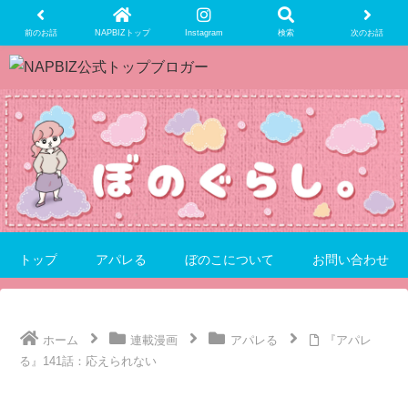
前のお話
NAPBIZトップ
Instagram
検索
次のお話
トップ
アパレる
ぼのこについて
お問い合わせ
ホーム
連載漫画
アパレる
『アパレ
る』141話：応えられない