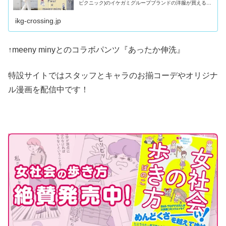
ピクニック)のイケガミグループブランドの洋服が買える公
式通販サイト。20代、30代、40代、50代と幅広い年齢層
の大人女性のレディースファッションアイテム取り揃え。
ikg-crossing.jp
トレンドのニットや...
↑meeny minyとのコラボパンツ『あったか伸洗』
特設サイトではスタッフとキャラのお揃コーデやオリジナ
ル漫画を配信中です！