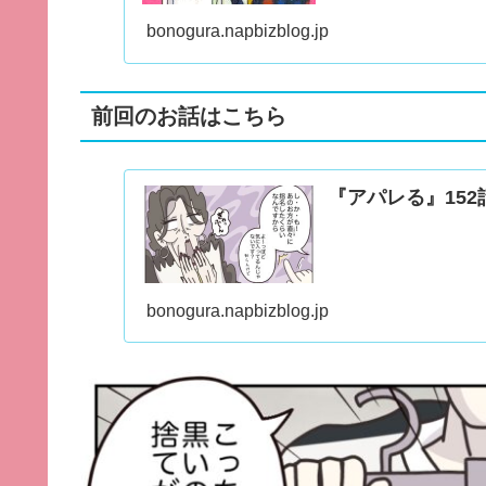
bonogura.napbizblog.jp
前回のお話はこちら
『アパレる』15
bonogura.napbizblog.jp