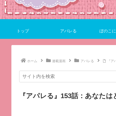
トップ
アパレる
ぼのこに
ホーム
連載漫画
アパレる
『ア
『アパレる』153話：あなたは