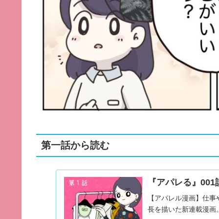
第一話から読む
『アパレる』001
【アパレル漫画】仕事
長を描いた新連載漫画