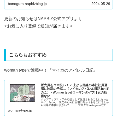
bonogura.napbizblog.jp
2024.05.29
更新のお知らせはNAPBIZ公式アプリより
⭐️お気に入り登録で通知が届きます⭐️
こちらもおすすめ
woman typeで連載中！『
マイカのアパレル日記
』
販売員をコマ扱い！？ 上から目線の本社社員登
場に波乱の予感…【マイカのアパレル日記 by ぼ
のこ】 - Woman type[ウーマンタイプ] | 女の転
職type
ポップアップストアの応援として派遣されることになった
マイカちゃん。設営のために会場に向かうもそこには上か
ら目線の本社社員がいて……。 ブログやInstagramで大人
気のクリエイター・ぼのこさんによる漫画連載『マイカの
woman-type.jp
アパレル日記』。28歳のアパレル販売員・マイカちゃんの
成長ストーリーです。