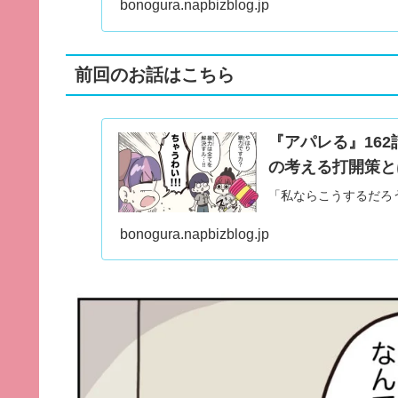
bonogura.napbizblog.jp
前回のお話はこちら
『アパレる』16
の考える打開策と
「私ならこうするだろ
bonogura.napbizblog.jp