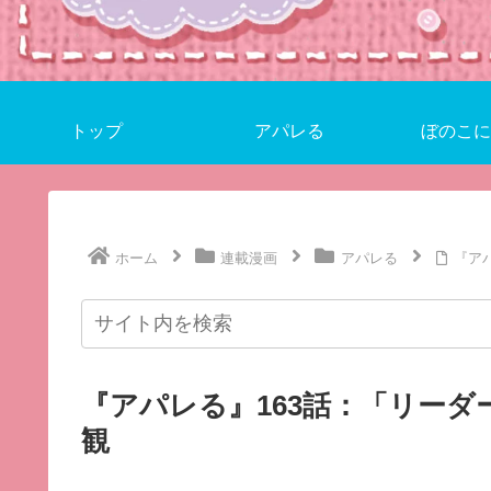
トップ
アパレる
ぼのこに
ホーム
連載漫画
アパレる
『ア
『アパレる』163話：「リー
観