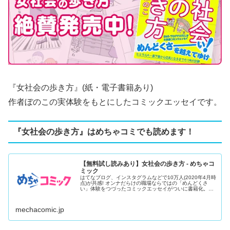
『
女社会の歩き方
』(紙・電子書籍あり)
作者ぼのこの実体験をもとにしたコミックエッセイです。
『女社会の歩き方』はめちゃコミでも読めます！
【無料試し読みあり】女社会の歩き方 - めちゃコ
ミック
はてなブログ、インスタグラムなどで10万人(2020年4月時
点)が共感! オンナだらけの職場ならではの「めんどくさ
い」体験をつづったコミックエッセイがついに書籍化。子
ども服ブ...
mechacomic.jp