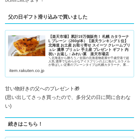
父の日ギフト滑り込みで買いました
【楽天市場】累計19万個販売！ 札幌 カタラーナ
L プレーン（260g/本）【楽天ランキング１位】
北海道 お土産 お取り寄せ スイーツ クレームブリ
ュレ 濃厚 ブリュレ 手土産 プレゼント ギフト 内
祝い お返し：みれい菓 楽天市場店
＼北海道から贈ろう／全国の北海道物産展や千歳空港で超
人気 濃厚でなめらかなアイスプリンの上に焦がしカラメル
が香ばしい定番のプレーンタイプは札幌カタラーナ。累計
19万個販売！ 札幌 カタラーナ L プレーン（260g/本）
item.rakuten.co.jp
【楽天ランキング１位】北海道 お土産 お取り寄せ スイー
ツ クレームブリュレ 濃厚 ブリュレ 手土産...
甘い物好きの父へのプレゼント🎁
(思い出してさっき買ったので、多分父の日に間に合わな
い)
続きはこちら！