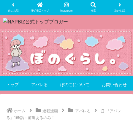
前のお話
NAPBIZトップ
Instagram
検索
次のお話
トップ
アパレる
ぼのこについて
お問い合わせ
ホーム
連載漫画
アパレる
『アパレ
る』165話：前進あるのみ！