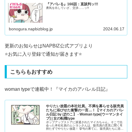
『アパレる』166話：直談判ッ!!!
勇気を出していざ、交渉……ッ!!
bonogura.napbizblog.jp
2024.06.17
更新のお知らせはNAPBIZ公式アプリより
⭐️お気に入り登録で通知が届きます⭐️
こちらもおすすめ
woman typeで連載中！『
マイカのアパレル日記
』
やりたい放題の本社社員。不満を募らせる販売員
たちに浴びせた衝撃の一言…！【マイカのアパレ
ル日記 by ぼのこ】 - Woman type[ウーマンタイ
プ] | 女の転職type
ポップアップストアに派遣されたマイカちゃん。そこで出
会った本社社員のムシヨシさんは、販売員の意見に聞く耳
持たずでやりたい放題！ 挙句の果てに、販売員たちに浴び
せた言葉が……。ブログやInstagramで大人気のクリエイ