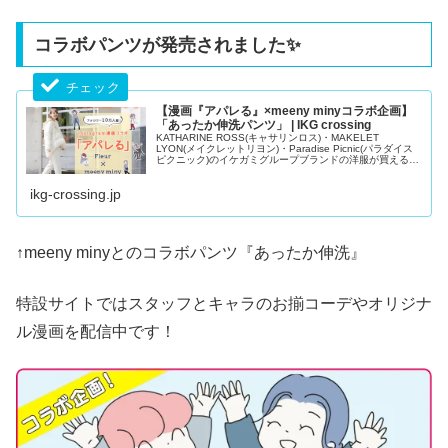
コラボパンツが発売されました✨
【漫画『アパレる』×meeny minyコラボ企画】
「あったか伸洗パンツ」 | IKG crossing
KATHARINE ROSS(キャサリンロス)・MAKELET
LYON(メイクレットリヨン)・Paradise Picnic(パラダイス
ピクニック)のイケガミグループブランドの洋服が買える公
式通販サイト。20代、30代、40代、50代と幅広い年齢層
の大人女性のレディースファッションアイテム取り揃え。
ikg-crossing.jp
トレンドのニットや...
↑meeny minyとのコラボパンツ『あったか伸洗』
特設サイトではスタッフとキャラのお揃コーデやオリジナ
ル漫画を配信中です！