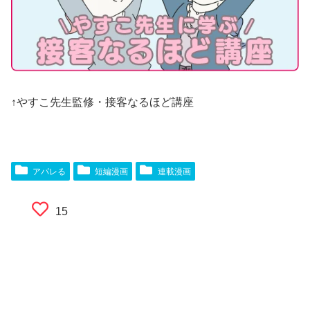
↑やすこ先生監修・接客なるほど講座
アパレる
短編漫画
連載漫画
15