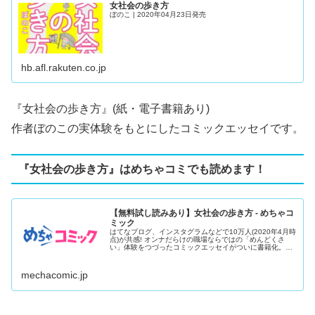
女社会の歩き方
ぼのこ | 2020年04月23日発売
hb.afl.rakuten.co.jp
『
女社会の歩き方
』(紙・電子書籍あり)
作者ぼのこの実体験をもとにしたコミックエッセイです。
『女社会の歩き方』はめちゃコミでも読めます！
【無料試し読みあり】女社会の歩き方 - めちゃコ
ミック
はてなブログ、インスタグラムなどで10万人(2020年4月時
点)が共感! オンナだらけの職場ならではの「めんどくさ
い」体験をつづったコミックエッセイがついに書籍化。子
ども服ブ...
mechacomic.jp