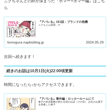
ニクちゃんとの絆が深まった『ボマー⚡︎ボマー編』はこち
ら
『アパレる』161話：ブランドの危機
ニクちゃん絶望…!!!
bonogura.napbizblog.jp
2024.05.29
次回へ続きます！
続きのお話は10月1日(火)22:00頃更新
時間になったら↓からアクセスできます。
『アパレる』番外編：ロッカールームにて
春子の本店勤務が終わる頃のお話（その②） お礼のお菓子
を持参した春子