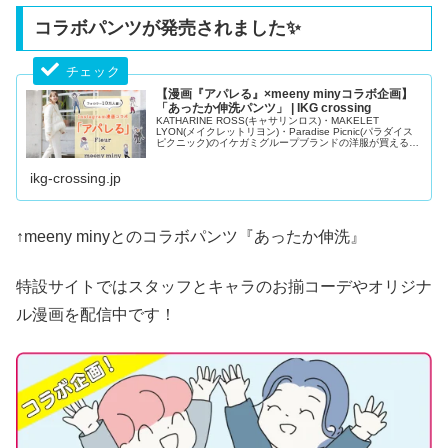
コラボパンツが発売されました✨
【漫画『アパレる』×meeny minyコラボ企画】
「あったか伸洗パンツ」 | IKG crossing
KATHARINE ROSS(キャサリンロス)・MAKELET
LYON(メイクレットリヨン)・Paradise Picnic(パラダイス
ピクニック)のイケガミグループブランドの洋服が買える公
式通販サイト。20代、30代、40代、50代と幅広い年齢層
の大人女性のレディースファッションアイテム取り揃え。
ikg-crossing.jp
トレンドのニットや...
↑meeny minyとのコラボパンツ『あったか伸洗』
特設サイトではスタッフとキャラのお揃コーデやオリジナ
ル漫画を配信中です！