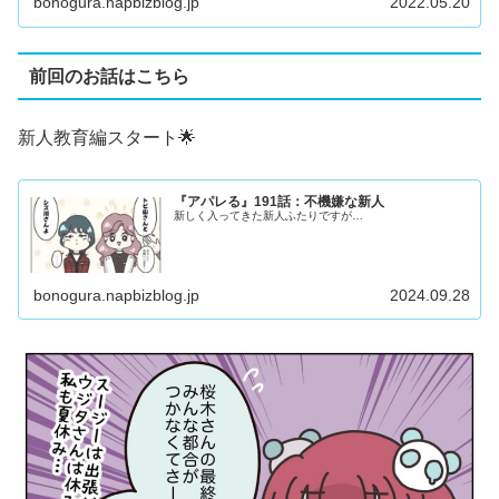
bonogura.napbizblog.jp
2022.05.20
前回のお話はこちら
新人教育編スタート🌟
『アパレる』191話：不機嫌な新人
新しく入ってきた新人ふたりですが…
bonogura.napbizblog.jp
2024.09.28