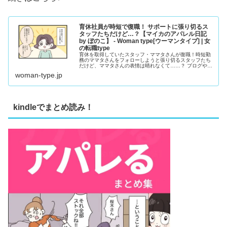
育休社員が時短で復職！ サポートに張り切るス
タッフたちだけど…？【マイカのアパレル日記
by ぼのこ】 - Woman type[ウーマンタイプ] | 女
の転職type
育休を取得していたスタッフ・ママタさんが復職！時短勤
務のママタさんをフォローしようと張り切るスタッフたち
だけど、ママタさんの表情は晴れなくて……？ ブログや
Instagramで大人気のクリエイター・ぼのこさんによる漫
woman-type.jp
画連載『マイカのアパレル日記』。28歳のアパレル販売
員・マイカちゃんの成長ストーリーです。
kindleでまとめ読み！