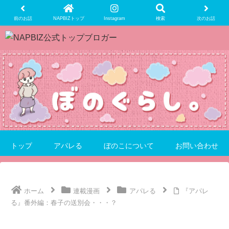
前のお話
NAPBIZトップ
Instagram
検索
次のお話
トップ
アパレる
ぼのこについて
お問い合わせ
ホーム
連載漫画
アパレる
『アパレ
る』番外編：春子の送別会・・・？