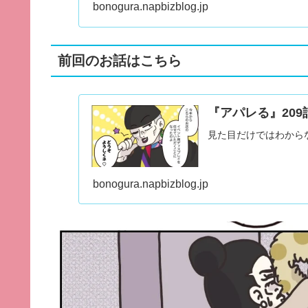
bonogura.napbizblog.jp
前回のお話はこちら
『アパレる』20
見た目だけではわから
bonogura.napbizblog.jp