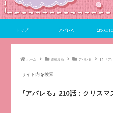
トップ
アパレる
ぼのこに
ホーム
連載漫画
アパレる
『ア
『アパレる』210話：クリスマ