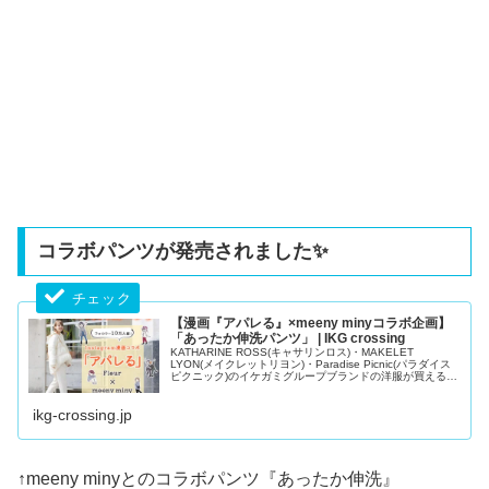
コラボパンツが発売されました✨
【漫画『アパレる』×meeny minyコラボ企画】
「あったか伸洗パンツ」 | IKG crossing
KATHARINE ROSS(キャサリンロス)・MAKELET
LYON(メイクレットリヨン)・Paradise Picnic(パラダイス
ピクニック)のイケガミグループブランドの洋服が買える公
式通販サイト。20代、30代、40代、50代と幅広い年齢層
の大人女性のレディースファッションアイテム取り揃え。
ikg-crossing.jp
トレンドのニットや...
↑meeny minyとのコラボパンツ『あったか伸洗』