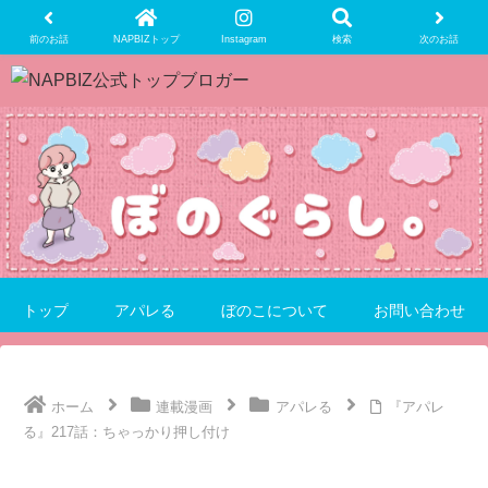
前のお話
NAPBIZトップ
Instagram
検索
次のお話
トップ
アパレる
ぼのこについて
お問い合わせ
ホーム
連載漫画
アパレる
『アパレ
る』217話：ちゃっかり押し付け