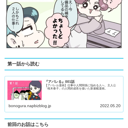
第一話から読む
『アパレる』001話
【アパレル漫画】仕事や人間関係に悩める人へ、主人公
「桜木春子」の人間的成長を描いた新連載漫画。
bonogura.napbizblog.jp
2022.05.20
前回のお話はこちら