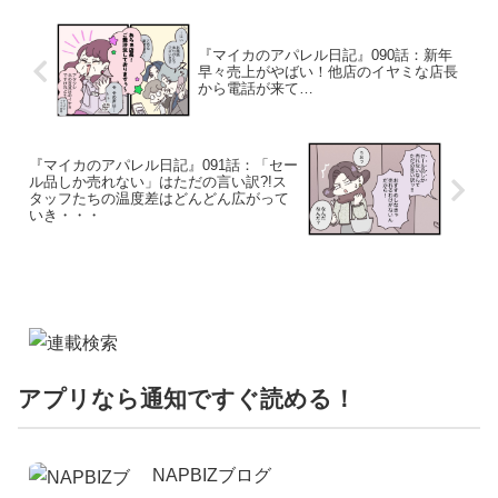
『マイカのアパレル日記』090話：新年
早々売上がやばい！他店のイヤミな店長
から電話が来て…
『マイカのアパレル日記』091話：「セー
ル品しか売れない」はただの言い訳?!ス
タッフたちの温度差はどんどん広がって
いき・・・
アプリなら通知ですぐ読める！
NAPBIZブログ