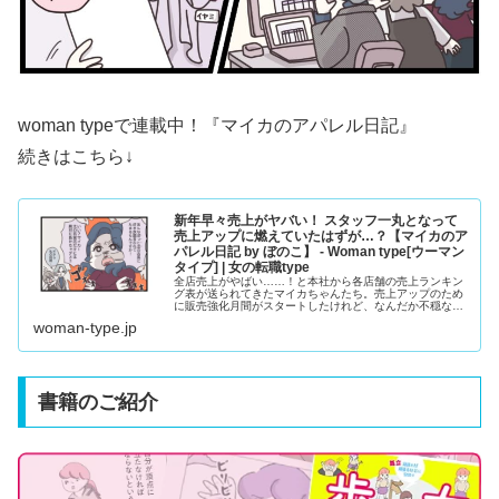
woman typeで連載中！『
マイカのアパレル日記
』
続きはこちら↓
新年早々売上がヤバい！ スタッフ一丸となって
売上アップに燃えていたはずが…？【マイカのア
パレル日記 by ぼのこ】 - Woman type[ウーマン
タイプ] | 女の転職type
全店売上がやばい……！と本社から各店舗の売上ランキン
グ表が送られてきたマイカちゃんたち。売上アップのため
に販売強化月間がスタートしたけれど、なんだか不穏な雰
囲気で……。悩んだマイカちゃんが編み出した方法とは？
woman-type.jp
ブログやInstagramで大人気のクリエイター・ぼのこさん
による漫画連載『マイカのアパレル日記』。28歳のア...
書籍のご紹介