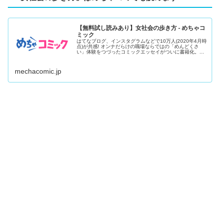
【無料試し読みあり】女社会の歩き方 - めちゃコ
ミック
はてなブログ、インスタグラムなどで10万人(2020年4月時
点)が共感! オンナだらけの職場ならではの「めんどくさ
い」体験をつづったコミックエッセイがついに書籍化。子
ども服ブ...
mechacomic.jp