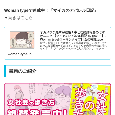
Woman typeで連載中！『
マイカのアパレル日記
』
▼続きはこちら
オカメウチ先輩が結婚！幸せな結婚報告のはず
が……？ 【マイカのアパレル日記 by ぼのこ】 -
Woman type[ウーマンタイプ] | 女の転職type
婚活を頑張っていたオカメウチ先輩が結婚！ スタッフたち
はみんな祝福モードだけど、オカメウチ先輩の表情は晴れ
なくて…？ ブログやInstagramで大人気のクリエイター・
ぼのこさんによる漫画連載『マイカのアパレル日記』。28
woman-type.jp
歳のアパレル販売員・マイカちゃんの成長ストーリーで
す。
書籍のご紹介