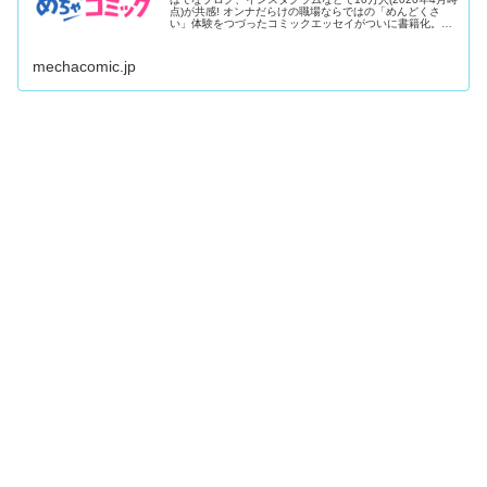
点)が共感! オンナだらけの職場ならではの「めんどくさ
い」体験をつづったコミックエッセイがついに書籍化。子
ども服ブ...
mechacomic.jp