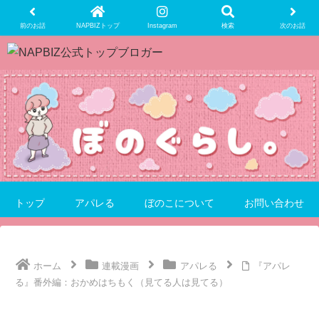
前のお話
NAPBIZトップ
Instagram
検索
次のお話
トップ
アパレる
ぼのこについて
お問い合わせ
ホーム
連載漫画
アパレる
『アパレ
る』番外編：おかめはちもく（見てる人は見てる）