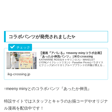
コラボパンツが発売されました✨
【漫画『アパレる』×meeny minyコラボ企画】
「あったか伸洗パンツ」 | IKG crossing
KATHARINE ROSS(キャサリンロス)・MAKELET
LYON(メイクレットリヨン)・Paradise Picnic(パラダイス
ピクニック)のイケガミグループブランドの洋服が買える公
式通販サイト。20代、30代、40代、50代と幅広い年齢層
の大人女性のレディースファッションアイテム取り揃え。
ikg-crossing.jp
トレンドのニットや...
↑meeny minyとのコラボパンツ『あったか伸洗』
特設サイトではスタッフとキャラのお揃コーデやオリジナ
ル漫画を配信中です！