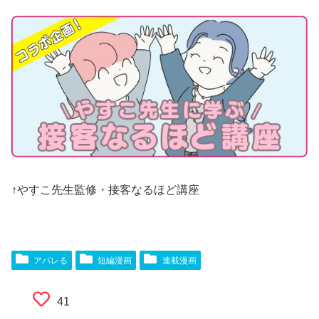
↑やすこ先生監修・接客なるほど講座
アパレる
短編漫画
連載漫画
41