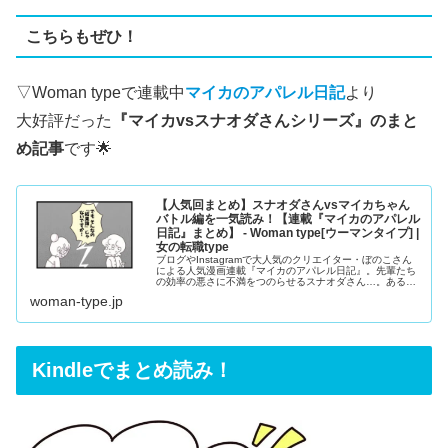
こちらもぜひ！
▽Woman typeで連載中
マイカのアパレル日記
より
大好評だった
『マイカvsスナオダさんシリーズ』のまと
め記事
です🌟
【人気回まとめ】スナオダさんvsマイカちゃん
バトル編を一気読み！【連載『マイカのアパレル
日記』まとめ】 - Woman type[ウーマンタイプ] |
女の転職type
ブログやInstagramで大人気のクリエイター・ぼのこさん
による人気漫画連載『マイカのアパレル日記』。先輩たち
の効率の悪さに不満をつのらせるスナオダさん…。ある事
件を発端にマイカちゃんと衝突して…！？スナオダさんvs
woman-type.jp
マイカちゃんバトル編の全4話をまとめてご紹介します！
Kindleでまとめ読み！