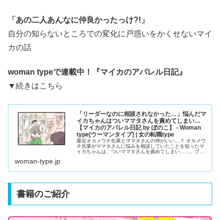
「あの二人あんなに仲良かったっけ?!」
自分の知らないところでの変化に戸惑いをかくせないマイ
カの話
woman typeで連載中！『
マイカのアパレル日記
』
▼続きはこちら
「リーダーなのに相談されなかった…」悩んだマ
イカちゃんはついママタさんを責めてしまい…
【マイカのアパレル日記 by ぼのこ】 - Woman
type[ウーマンタイプ] | 女の転職type
最近オカメウチ先輩とママタさんの仲がいい…？ オカメウ
チ先輩がママタさんに悩みを相談していたことを知ったマ
イカちゃんは、ついママタさんを責めてしまい……。ブロ
グやInstagramで大人気のクリエイター・ぼのこさんによ
woman-type.jp
る漫画連載『マイカのアパレル日記』。28歳のアパレル販
売員・マイカちゃんの成長ストーリーです。
書籍のご紹介