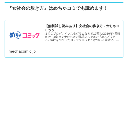
『女社会の歩き方』はめちゃコミでも読めます！
【無料試し読みあり】女社会の歩き方 - めちゃコ
ミック
はてなブログ、インスタグラムなどで10万人(2020年4月時
点)が共感! オンナだらけの職場ならではの「めんどくさ
い」体験をつづったコミックエッセイがついに書籍化。子
ども服ブ...
mechacomic.jp