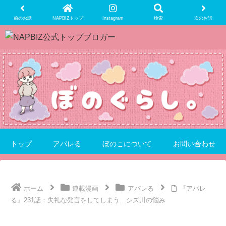
前のお話
NAPBIZトップ
Instagram
検索
次のお話
トップ
アパレる
ぼのこについて
お問い合わせ
ホーム
連載漫画
アパレる
『アパレ
る』231話：失礼な発言をしてしまう…シズ川の悩み