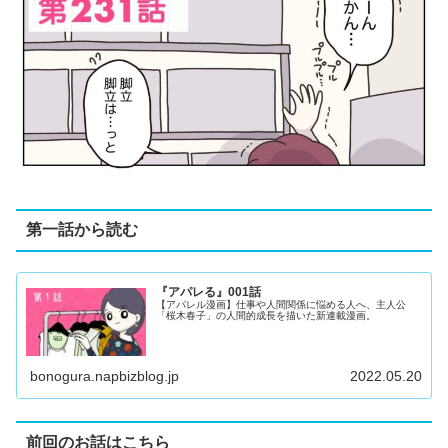
第一話から読む
『アパレる』001話
【アパレル漫画】仕事や人間関係に悩める人へ、主人公
「桜木春子」の人間的成長を描いた新連載漫画。
bonogura.napbizblog.jp
2022.05.20
前回のお話はこちら