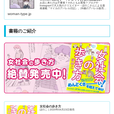
お店に来たのは不審者？それともお客様？ブログや
Instagramで大人気のクリエイター・ぼのこさんによる漫
画連載『マイカのアパレル日記』。28歳のアパレル販売
員・マイカちゃんの成長ストーリーです。
woman-type.jp
書籍のご紹介
女社会の歩き方
ぼのこ | 2020年04月23日発売