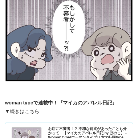
woman typeで連載中！『
マイカのアパレル日記
』
▼続きはこちら
お店に不審者！？ 不穏な前兆があったことも分
かって…【マイカのアパレル日記 by ぼのこ】 -
Woman type[ウーマンタイプ] | 女の転職type