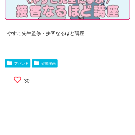
↑やすこ先生監修・接客なるほど講座
アパレる
短編漫画
30