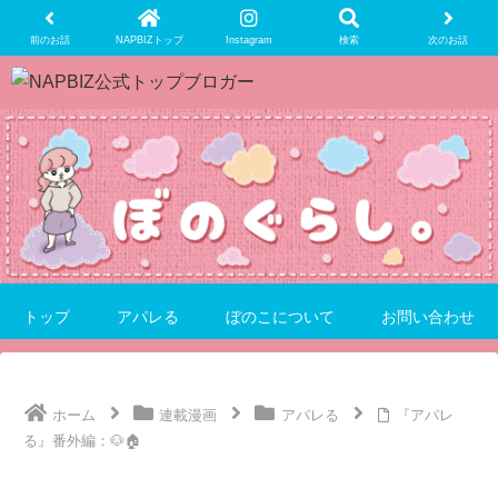
前のお話
NAPBIZトップ
Instagram
検索
次のお話
トップ
アパレる
ぼのこについて
お問い合わせ
ホーム
連載漫画
アパレる
『アパレ
る』番外編：🐶🏠