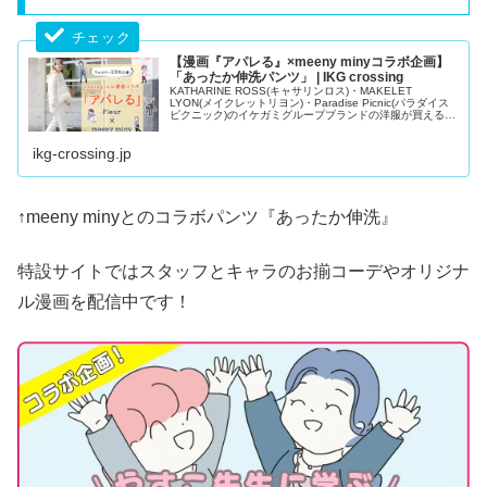
【漫画『アパレる』×meeny minyコラボ企画】
「あったか伸洗パンツ」 | IKG crossing
KATHARINE ROSS(キャサリンロス)・MAKELET
LYON(メイクレットリヨン)・Paradise Picnic(パラダイス
ピクニック)のイケガミグループブランドの洋服が買える公
式通販サイト。20代、30代、40代、50代と幅広い年齢層
の大人女性のレディースファッションアイテム取り揃え。
ikg-crossing.jp
トレンドのニットや...
↑meeny minyとのコラボパンツ『あったか伸洗』
特設サイトではスタッフとキャラのお揃コーデやオリジナ
ル漫画を配信中です！