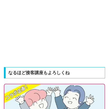
なるほど接客講座もよろしくね