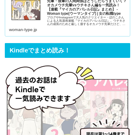
先輩・後輩の人間関係はどうしたらうまくいく？
オカメウチ先輩vsウチキさん編を一気読み！
【連載『マイカのアパレル日記』まとめ】 -
Woman type[ウーマンタイプ] | 女の転職type
ブログやInstagramで大人気のクリエイター・ぼのこさん
による人気漫画連載『マイカのアパレル日記』。ウチキさ
んの成長のためと厳しく接するオカメウチ先輩だけど、逆
効果のようで……？オカメウチ先輩vsウチキさん編の全3
woman-type.jp
話をまとめてご紹介します！
Kindleでまとめ読み！