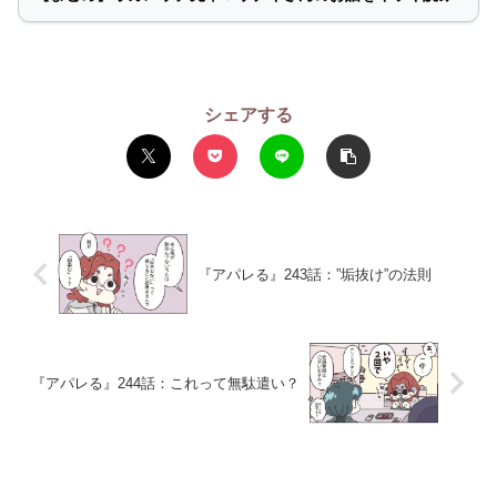
シェアする
『アパレる』243話：”垢抜け”の法則
『アパレる』244話：これって無駄遣い？