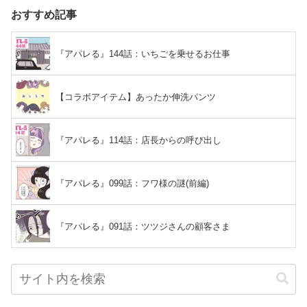
おすすめ記事
『アパレる』144話：いちごを乗せるお仕事
【コラボアイテム】あったか伸洗パンツ
『アパレる』114話：店長からの呼び出し
『アパレる』099話：フワ様の謎(前編)
『アパレる』091話：ツツジさんの顧客さま