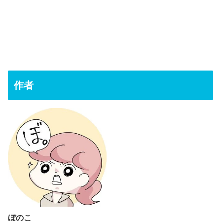
作者
ぼのこ