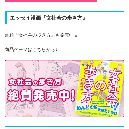
エッセイ漫画『女社会の歩き方』
書籍『
女社会の歩き方
』も発売中☺️
商品ページはこちらから↓