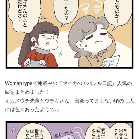
Woman typeで連載中の『
マイカのアパレル日記
』人気の
回をまとめました！
オカメウチ先輩とウチキさん。出会ってまもない頃の二人
には色々あったようで…