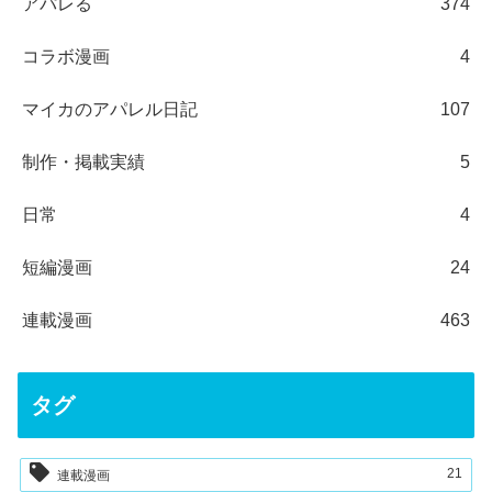
アパレる
374
コラボ漫画
4
マイカのアパレル日記
107
制作・掲載実績
5
日常
4
短編漫画
24
連載漫画
463
タグ
21
連載漫画