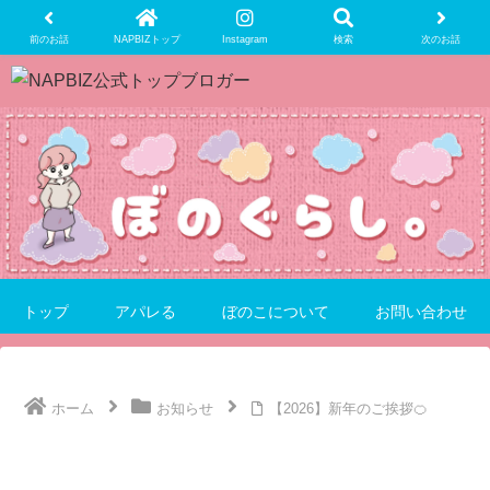
前のお話
NAPBIZトップ
Instagram
検索
次のお話
トップ
アパレる
ぼのこについて
お問い合わせ
ホーム
お知らせ
【2026】新年のご挨拶🍊