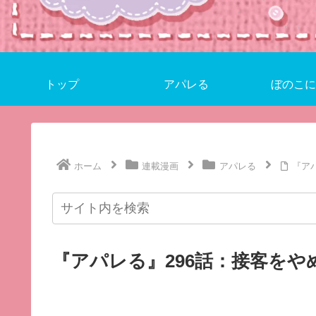
トップ
アパレる
ぼのこに
ホーム
連載漫画
アパレる
『ア
『アパレる』296話：接客をや