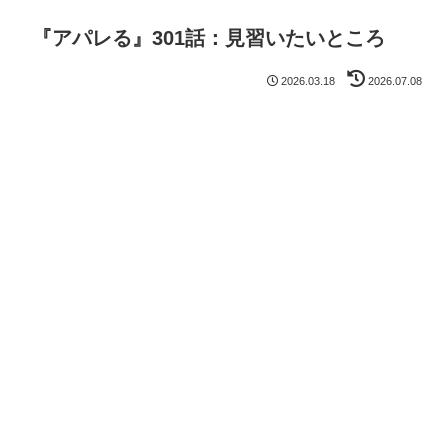
『アパレる』301話：見習いたいところ
2026.03.18
2026.07.08