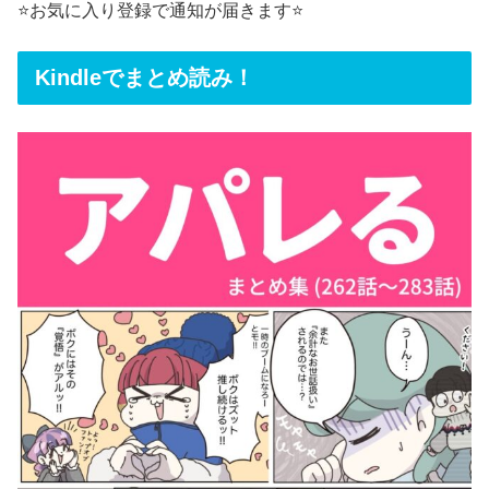
⭐️お気に入り登録で通知が届きます⭐️
Kindleでまとめ読み！