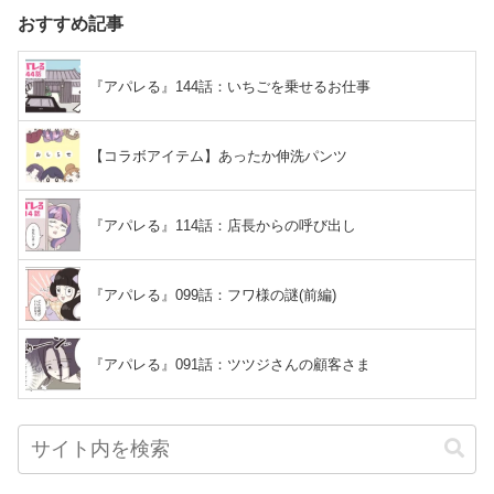
おすすめ記事
『アパレる』144話：いちごを乗せるお仕事
【コラボアイテム】あったか伸洗パンツ
『アパレる』114話：店長からの呼び出し
『アパレる』099話：フワ様の謎(前編)
『アパレる』091話：ツツジさんの顧客さま