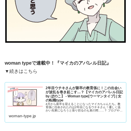
woman typeで連載中！『
マイカのアパレル日記
』
▼続きはこちら
2年目ウチキさんが新卒の教育係に！この出会い
が波乱を巻き起こす…？【マイカのアパレル日記
by ぼのこ】 - Woman type[ウーマンタイプ] | 女
の転職type
4月から新卒を迎えることになったマイカちゃんたち。教
育係に任命されたのは2年目になるウチキさん！優しく温
かい先輩になろうと張り切るのも束の間……？ ブログや
Instagramで大人気のクリエイター・ぼのこさんによる漫
woman-type.jp
画連載『マイカのアパレル日記』。28歳のアパレル販売
員・マイカちゃんの成長ストーリーです。