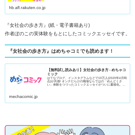
hb.afl.rakuten.co.jp
『
女社会の歩き方
』(紙・電子書籍あり)
作者ぼのこの実体験をもとにしたコミックエッセイです。
『女社会の歩き方』はめちゃコミでも読めます！
【無料試し読みあり】女社会の歩き方 - めちゃコ
ミック
はてなブログ、インスタグラムなどで10万人(2020年4月時
点)が共感! オンナだらけの職場ならではの「めんどくさ
い」体験をつづったコミックエッセイがついに書籍化。子
ども服ブ...
mechacomic.jp