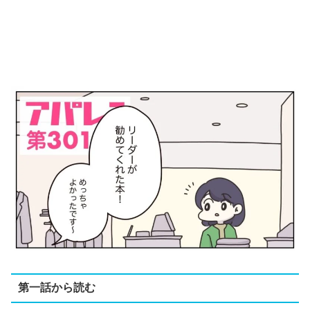
第一話から読む