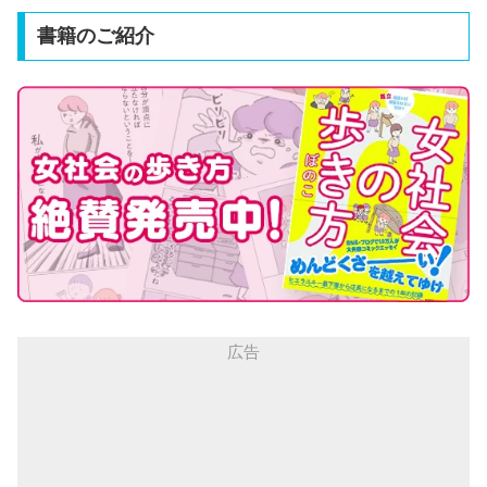
書籍のご紹介
広告