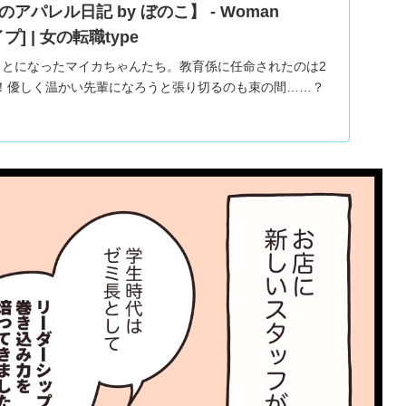
アパレル日記 by ぼのこ】 - Woman
プ] | 女の転職type
ことになったマイカちゃんたち。教育係に任命されたのは2
！優しく温かい先輩になろうと張り切るのも束の間……？
amで大人気のクリエイター・ぼのこさんによる漫画連載『マイカ
8歳のアパレル販売員・マイカちゃんの成長ストーリーで