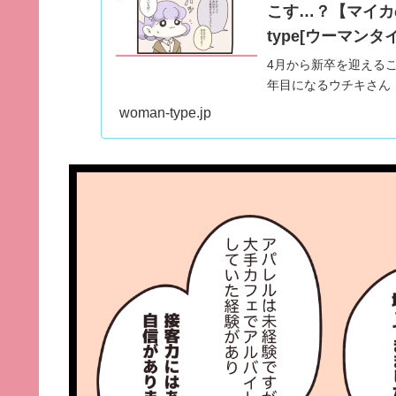
こす…？【マイカの
type[ウーマンタイ
4月から新卒を迎える
年目になるウチキさん
ブログやInstagr
woman-type.jp
のアパレル日記』。2
す。