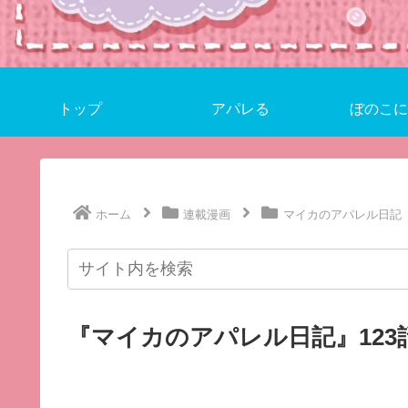
トップ
アパレる
ぼのこに
ホーム
連載漫画
マイカのアパレル日記
『マイカのアパレル日記』12