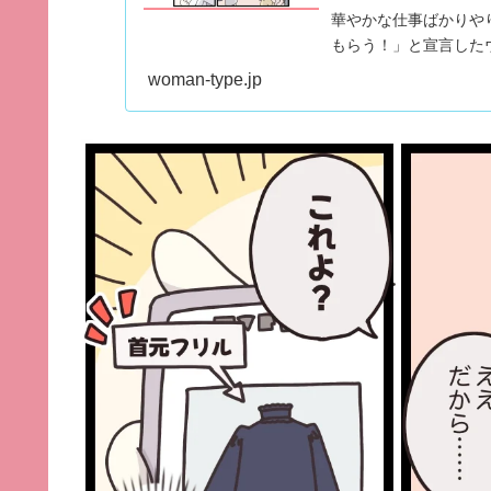
華やかな仕事ばかりや
もらう！」と宣言した
余裕♪」と相変わらず
woman-type.jp
Instagramで大
ル日記』。28歳のアパレ