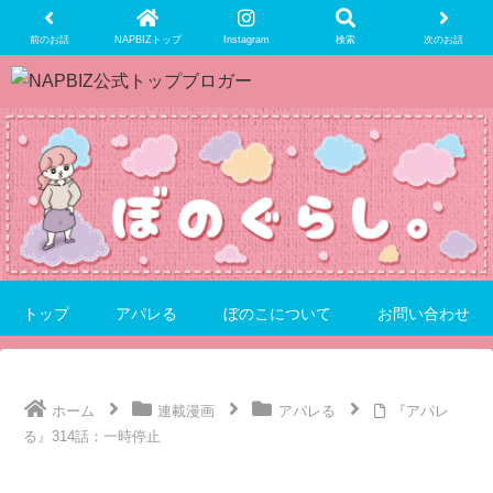
前のお話
NAPBIZトップ
Instagram
検索
次のお話
トップ
アパレる
ぼのこについて
お問い合わせ
ホーム
連載漫画
アパレる
『アパレ
る』314話：一時停止