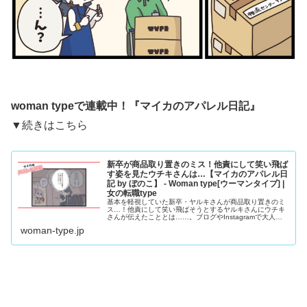
woman typeで連載中！『
マイカのアパレル日記
』
▼続きはこちら
新卒が商品取り置きのミス！他責にして笑い飛ば
す姿を見たウチキさんは…【マイカのアパレル日
記 by ぼのこ】 - Woman type[ウーマンタイプ] |
女の転職type
基本を軽視していた新卒・ヤルキさんが商品取り置きのミ
ス…！他責にして笑い飛ばそうとするヤルキさんにウチキ
さんが伝えたこととは……。ブログやInstagramで大人気
のクリエイター・ぼのこさんによる漫画連載『マイカのア
woman-type.jp
パレル日記』。28歳のアパレル販売員・マイカちゃんの成
長ストーリーです。