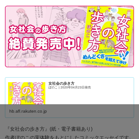
女社会の歩き方
ぼのこ | 2020年04月23日発売
hb.afl.rakuten.co.jp
『
女社会の歩き方
』(紙・電子書籍あり)
作者ぼのこの実体験をもとにしたコミックエッセイです。