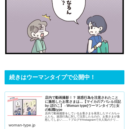
続きはウーマンタイプで公開中！
店内で動画撮影！？ 迷惑行為を注意されたこと
に激怒したお客さまは…【マイカのアパレル日記
by ぼのこ】 - Woman type[ウーマンタイプ] | 女
の転職type
店内で動画撮影をしているお客さまを発見したマイカちゃ
んたち。迷惑行為に対して注意したものの、お客さまが激
怒してしまい……？ブログやInstagramで大人気のクリエ
イター・ぼのこさんによる漫画連載『マイカのアパレル日
woman-type.jp
記』。28歳のアパレル販売員・マイカちゃんの成長ストー