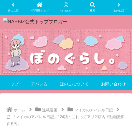
前のお話
NAPBIZトップ
Instagram
検索
次のお話
トップ
アパレる
ぼのこについて
お問い合わせ
ホーム
連載漫画
マイカのアパレル日記
『マイカのアパレル日記』124話：これってアリ?!店内で動画撮影
する客。