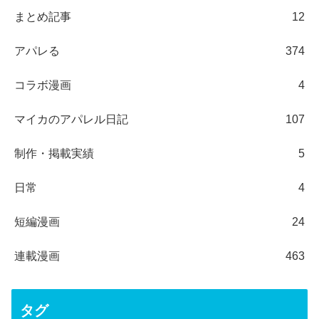
まとめ記事
12
アパレる
374
コラボ漫画
4
マイカのアパレル日記
107
制作・掲載実績
5
日常
4
短編漫画
24
連載漫画
463
タグ