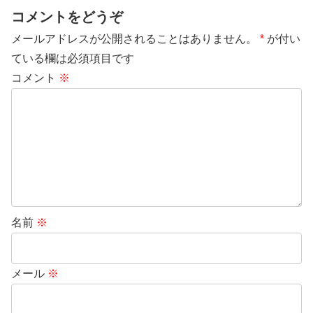
コメントをどうぞ
メールアドレスが公開されることはありません。
*
が付い
ている欄は必須項目です
コメント
※
名前
※
メール
※