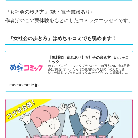
『
女社会の歩き方
』(紙・電子書籍あり)
作者ぼのこの実体験をもとにしたコミックエッセイです。
『女社会の歩き方』はめちゃコミでも読めます！
【無料試し読みあり】女社会の歩き方 - めちゃコ
ミック
はてなブログ、インスタグラムなどで10万人(2020年4月時
点)が共感! オンナだらけの職場ならではの「めんどくさ
い」体験をつづったコミックエッセイがついに書籍化。子
ども服ブ...
mechacomic.jp