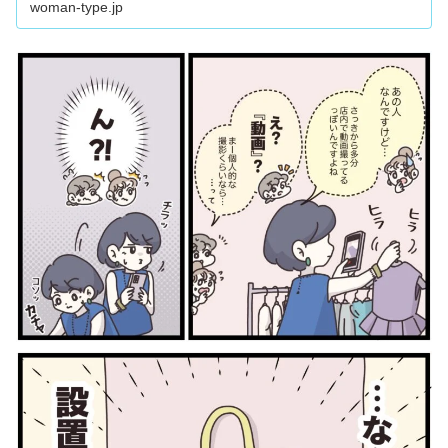
woman-type.jp
パレル日記』。28歳のアパレル販売員・マイカちゃんの成
長ストーリーです。