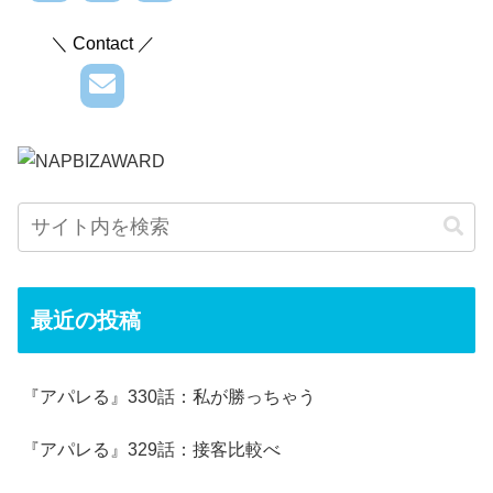
＼ Contact ／
最近の投稿
『アパレる』330話：私が勝っちゃう
『アパレる』329話：接客比較べ