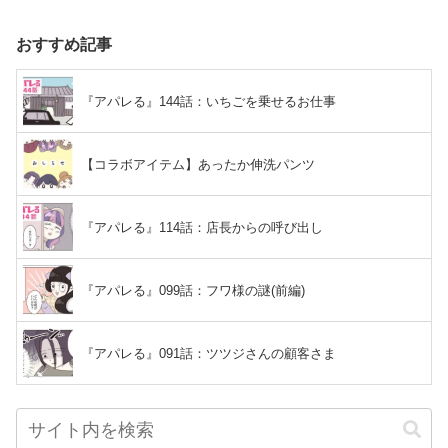
おすすめ記事
『アパレる』144話：いちごを乗せるお仕事
【コラボアイテム】あったか伸洗パンツ
『アパレる』114話：店長からの呼び出し
『アパレる』099話：フワ様の謎(前編)
『アパレる』091話：ツツジさんの顧客さま