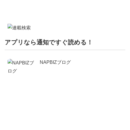
アプリなら通知ですぐ読める！
NAPBIZブログ