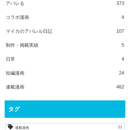
アパレる
373
コラボ漫画
4
マイカのアパレル日記
107
制作・掲載実績
5
日常
4
短編漫画
24
連載漫画
462
タグ
21
連載漫画