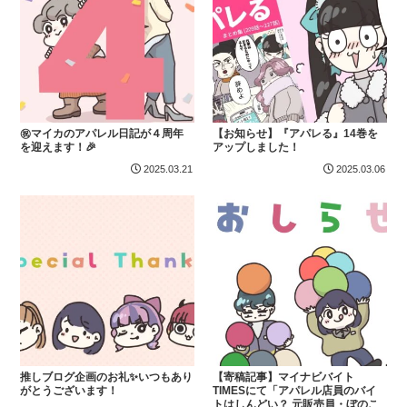
㊗️マイカのアパレル日記が４周年
【お知らせ】『アパレる』14巻を
を迎えます！🎉
アップしました！
2025.03.21
2025.03.06
推しブログ企画のお礼✨いつもあり
【寄稿記事】マイナビバイト
がとうございます！
TIMESにて「アパレル店員のバイ
トはしんどい？ 元販売員・ぼのこ