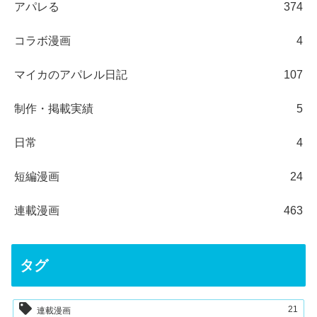
アパレる
374
コラボ漫画
4
マイカのアパレル日記
107
制作・掲載実績
5
日常
4
短編漫画
24
連載漫画
463
タグ
21
連載漫画