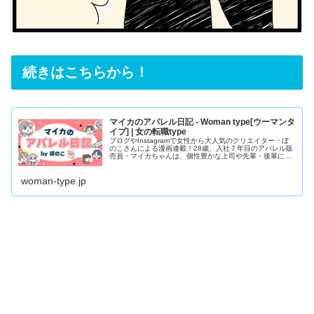
続きはこちらから！
マイカのアパレル日記 - Woman type[ウーマンタ
イプ] | 女の転職type
ブログやInstagramで女性から大人気のクリエイター・ぼ
のこさんによる漫画連載！28歳、入社７年目のアパレル販
売員・マイカちゃんは、個性豊かな上司や先輩・後輩に囲
まれながら仕事に奮闘中。将来のキャリアに悩むこともあ
るけれど、「ま、いっか」と呟きながら毎日楽しく生きて
woman-type.jp
いく！