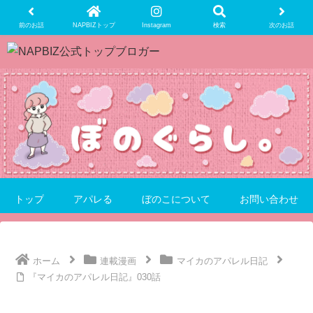
前のお話
NAPBIZトップ
Instagram
検索
次のお話
トップ
アパレる
ぼのこについて
お問い合わせ
ホーム
連載漫画
マイカのアパレル日記
『マイカのアパレル日記』030話