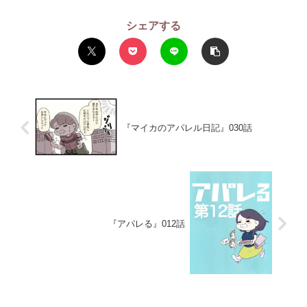
シェアする
『マイカのアパレル日記』030話
『アパレる』012話