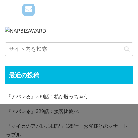
最近の投稿
『アパレる』330話：私が勝っちゃう
『アパレる』329話：接客比較べ
『マイカのアパレル日記』128話：お客様とのマナート
ラブル