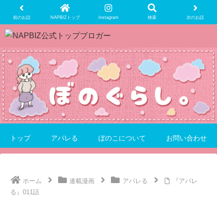
前のお話
NAPBIZトップ
Instagram
検索
次のお話
トップ
アパレる
ぼのこについて
お問い合わせ
ホーム
連載漫画
アパレる
『アパレ
る』011話