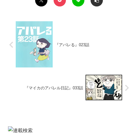
『アパレる』023話
『マイカのアパレル日記』033話