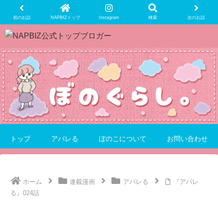
前のお話
NAPBIZトップ
Instagram
検索
次のお話
トップ
アパレる
ぼのこについて
お問い合わせ
ホーム
連載漫画
アパレる
『アパレ
る』024話