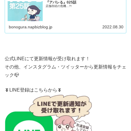
『アパレる』025話
店舗存続の危機…?!
bonogura.napbizblog.jp
2022.08.30
公式LINE
にて更新情報が受け取れます！
その他、
インスタグラム
・
ツイッター
から更新情報をチェ
ック📪
⏬LINE登録はこちらから⏬