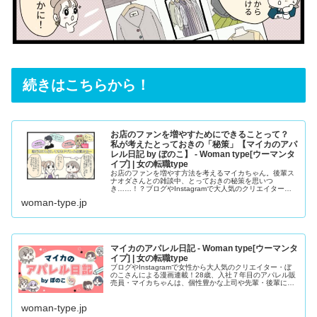
続きはこちらから！
お店のファンを増やすためにできることって？
私が考えたとっておきの「秘策」【マイカのアパ
レル日記 by ぼのこ】 - Woman type[ウーマンタ
イプ] | 女の転職type
お店のファンを増やす方法を考えるマイカちゃん。後輩ス
ナオダさんとの雑談中、とっておきの秘策を思いつ
き……！？ブログやInstagramで大人気のクリエイター・
ぼのこさんによる漫画連載『マイカのアパレル日記』。28
woman-type.jp
歳のアパレル販売員・マイカちゃんの成長ストーリーで
す。
マイカのアパレル日記 - Woman type[ウーマンタ
イプ] | 女の転職type
ブログやInstagramで女性から大人気のクリエイター・ぼ
のこさんによる漫画連載！28歳、入社７年目のアパレル販
売員・マイカちゃんは、個性豊かな上司や先輩・後輩に囲
まれながら仕事に奮闘中。将来のキャリアに悩むこともあ
るけれど、「ま、いっか」と呟きながら毎日楽しく生きて
woman-type.jp
いく！