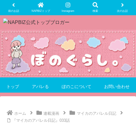
前のお話
NAPBIZトップ
Instagram
検索
次のお話
トップ
アパレる
ぼのこについて
お問い合わせ
ホーム
連載漫画
マイカのアパレル日記
『マイカのアパレル日記』033話