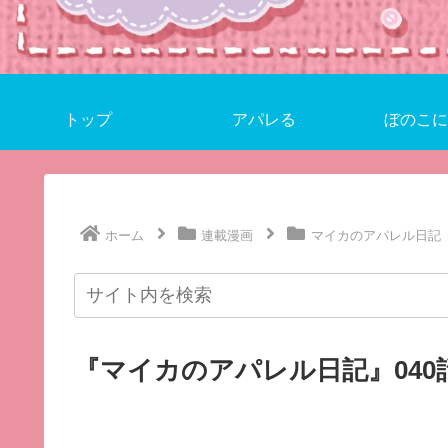
トップ
アパレる
ぼのこに
ホーム
連載漫画
マイカのアパレル日記
『マイカのアパレル日記』040