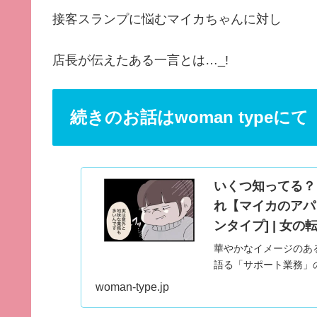
接客スランプに悩むマイカちゃんに対し
店長が伝えたある一言とは…_!
続きのお話はwoman typeにて
いくつ知ってる？
れ【マイカのアパレル
ンタイプ] | 女の転
華やかなイメージのあ
語る「サポート業務」の
イター・ぼのこさんに
woman-type.jp
販売員・マイカちゃん