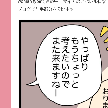
woman typeで連載中「
マイカのアパレル日記
ブログで前半部分を公開中✨