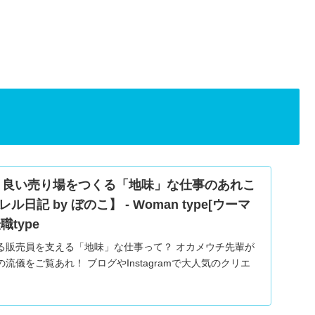
 良い売り場をつくる「地味」な仕事のあれこ
日記 by ぼのこ】 - Woman type[ウーマ
職type
る販売員を支える「地味」な仕事って？ オカメウチ先輩が
流儀をご覧あれ！ ブログやInstagramで大人気のクリエ
よる漫画連載『マイカのアパレル日記』。28歳のアパレル
の成長ストーリーです。