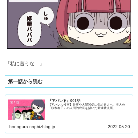
『私に言うな！』
第一話から読む
『アパレる』001話
【アパレル漫画】仕事や人間関係に悩める人へ、主人公
「桜木春子」の人間的成長を描いた新連載漫画。
bonogura.napbizblog.jp
2022.05.20