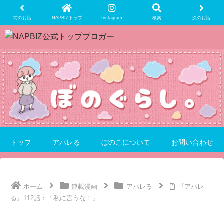
前のお話
NAPBIZトップ
Instagram
検索
次のお話
トップ
アパレる
ぼのこについて
お問い合わせ
ホーム
連載漫画
アパレる
『アパレ
る』112話：「私に言うな！」