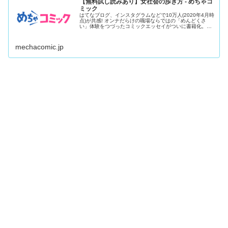
【無料試し読みあり】女社会の歩き方 - めちゃコ
ミック
はてなブログ、インスタグラムなどで10万人(2020年4月時
点)が共感! オンナだらけの職場ならではの「めんどくさ
い」体験をつづったコミックエッセイがついに書籍化。子
ども服ブ...
mechacomic.jp