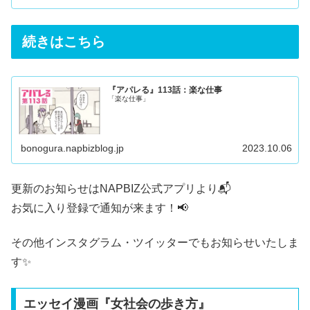
続きはこちら
『アパレる』113話：楽な仕事
「楽な仕事」
bonogura.napbizblog.jp
2023.10.06
更新のお知らせはNAPBIZ公式アプリより📬
お気に入り登録で通知が来ます！📢
その他
インスタグラム
・
ツイッター
でもお知らせいたしま
す✨
エッセイ漫画『女社会の歩き方』