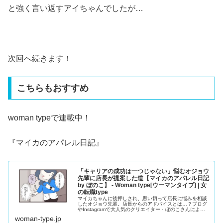
と強く言い返すアイちゃんでしたが…
次回へ続きます！
こちらもおすすめ
woman typeで連載中！
『マイカのアパレル日記』
「キャリアの成功は一つじゃない」悩むオジョウ
先輩に店長が提案した道【マイカのアパレル日記
by ぼのこ】 - Woman type[ウーマンタイプ] | 女
の転職type
マイカちゃんに後押しされ、思い切って店長に悩みを相談
したオジョウ先輩。店長からのアドバイスとは…？ブログ
やInstagramで大人気のクリエイター・ぼのこさんによる
漫画連載『マイカのアパレル日記』。28歳のアパレル販売
woman-type.jp
員・マイカちゃんの成長ストーリーです。