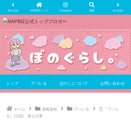
前のお話
NAPBIZトップ
Instagram
検索
次のお話
トップ
アパレる
ぼのこについて
お問い合わせ
ホーム
連載漫画
アパレる
『アパレ
る』113話：楽な仕事