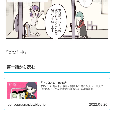
『楽な仕事』
第一話から読む
『アパレる』001話
【アパレル漫画】仕事や人間関係に悩める人へ、主人公
「桜木春子」の人間的成長を描いた新連載漫画。
bonogura.napbizblog.jp
2022.05.20