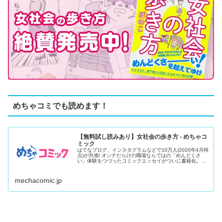
めちゃコミでも読めます！
【無料試し読みあり】女社会の歩き方 - めちゃコ
ミック
はてなブログ、インスタグラムなどで10万人(2020年4月時
点)が共感! オンナだらけの職場ならではの「めんどくさ
い」体験をつづったコミックエッセイがついに書籍化。子
ども服ブ...
mechacomic.jp