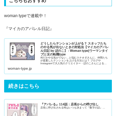
こちらもおすすめ
woman typeで連載中！
『マイカのアパレル日記』
どうしたらテンションが上がる？ スタッフたち
のやる気が出ないときの対処法【マイカのアパレ
ル日記 by ぼのこ】 - Woman type[ウーマンタイ
プ] | 女の転職type
何だかやる気がでない…と悩むスナオダさんに、仲間たち
が提案したテンションを上げる方法とは？ ブログや
Instagramで大人気のクリエイター・ぼのこさんによる漫
画連載『マイカのアパレル日記』。28歳のアパレル販売
woman-type.jp
員・マイカちゃんの成長ストーリーです。
続きはこちら
『アパレる』114話：店長からの呼び出し
店長に呼び出される時はいつも決まって『数字の話』…