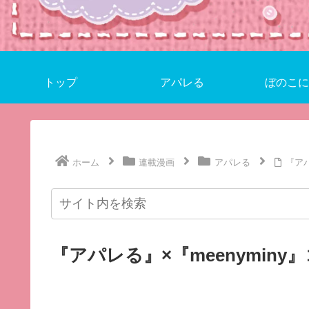
トップ
アパレる
ぼのこに
ホーム
連載漫画
アパレる
『アパ
『アパレる』×『meenymin