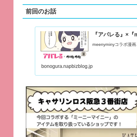
前回のお話
『アパレる』×『m
meenyminyコラボ
bonogura.napbizblog.jp