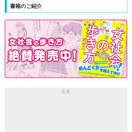
書籍のご紹介
広告