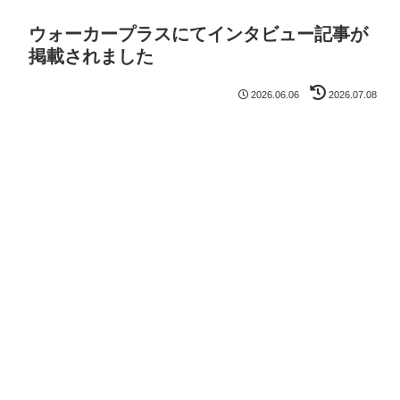
ウォーカープラスにてインタビュー記事が
掲載されました
2026.06.06
2026.07.08