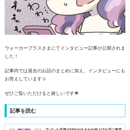
ウォーカープラス
さまにてインタビュー記事が公開されま
した！
記事内では過去のお話のまとめに加え、インタビューにも
お答えしています☺️
ぜひご覧いただけると嬉しいです🌟
記事を読む
アパレル店員のSNSがまさかの炎上!?お店に無言