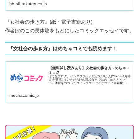
hb.afl.rakuten.co.jp
『
女社会の歩き方
』(紙・電子書籍あり)
作者ぼのこの実体験をもとにしたコミックエッセイです。
『女社会の歩き方』はめちゃコミでも読めます！
【無料試し読みあり】女社会の歩き方 - めちゃコ
ミック
はてなブログ、インスタグラムなどで10万人(2020年4月時
点)が共感! オンナだらけの職場ならではの「めんどくさ
い」体験をつづったコミックエッセイがついに書籍化。子
ども服ブ...
mechacomic.jp