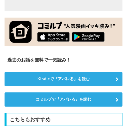
過去のお話を無料で一気読み！
Kindleで『アパレる』を読む
コミルプで『アパレる』を読む
こちらもおすすめ