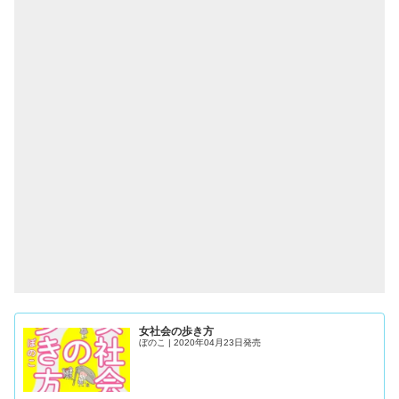
女社会の歩き方
ぼのこ | 2020年04月23日発売