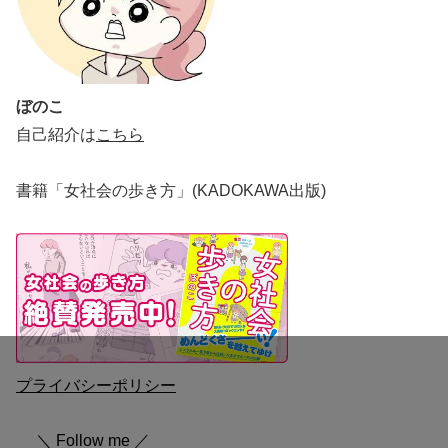
ぼのこ
自己紹介は
こちら
書籍「女社会の歩き方」(KADOKAWA出版)
プライバシーポリシー
＼ Follow me ／