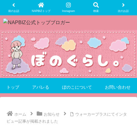
前のお話
NAPBIZトップ
Instagram
検索
次のお話
トップ
アパレる
ぼのこについて
お問い合わせ
ホーム
お知らせ
ウォーカープラスにてインタ
ビュー記事が掲載されました