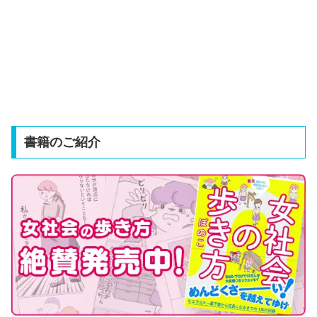
書籍のご紹介