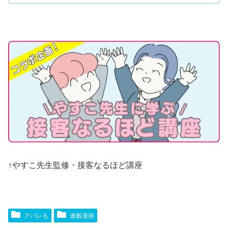
↑やすこ先生監修・接客なるほど講座
アパレる
連載漫画