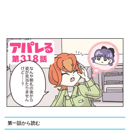
第一話から読む