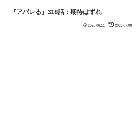
『アパレる』318話：期待はずれ
2026.06.11
2026.07.08