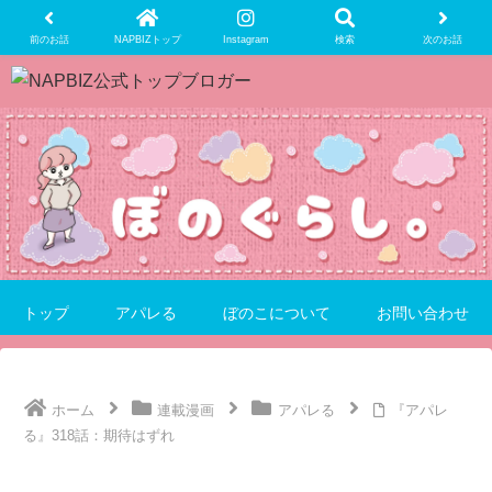
前のお話
NAPBIZトップ
Instagram
検索
次のお話
トップ
アパレる
ぼのこについて
お問い合わせ
ホーム
連載漫画
アパレる
『アパレ
る』318話：期待はずれ