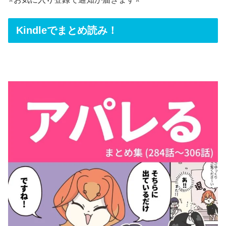
Kindleでまとめ読み！