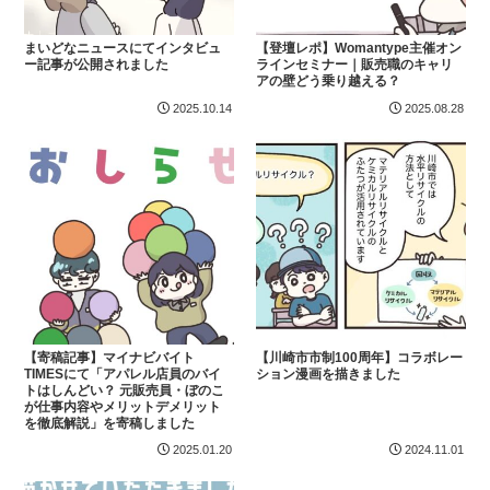
まいどなニュースにてインタビュ
【登壇レポ】Womantype主催オン
ー記事が公開されました
ラインセミナー｜販売職のキャリ
アの壁どう乗り越える？
2025.10.14
2025.08.28
【寄稿記事】マイナビバイト
【川崎市市制100周年】コラボレー
TIMESにて「アパレル店員のバイ
ション漫画を描きました
トはしんどい？ 元販売員・ぼのこ
が仕事内容やメリットデメリット
を徹底解説」を寄稿しました
2025.01.20
2024.11.01