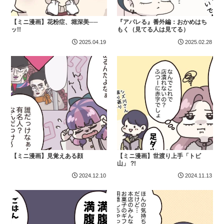
【ミニ漫画】花粉症、堀深美──
『アパレる』番外編：おかめはち
ッ!!
もく（見てる人は見てる）
2025.04.19
2025.02.28
【ミニ漫画】見覚えある顔
【ミニ漫画】世渡り上手「トビ
山」 ?!
2024.12.10
2024.11.13