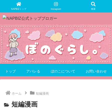
NAPBIZトップ
Instagram
検索
トップ
アパレる
ぼのこについて
お問い合わせ
ホーム
短編漫画
短編漫画