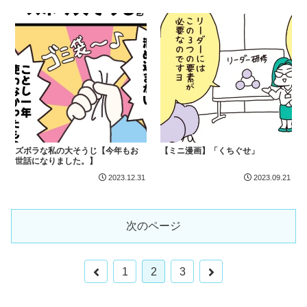
ズボラな私の大そうじ【今年もお
【ミニ漫画】「くちぐせ」
世話になりました。】
2023.12.31
2023.09.21
次のページ
前
次
1
2
3
へ
へ