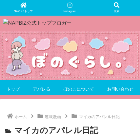
NAPBIZトップ
Instagram
検索
トップ
アパレる
ぼのこについて
お問い合わせ
ホーム
連載漫画
マイカのアパレル日記
マイカのアパレル日記