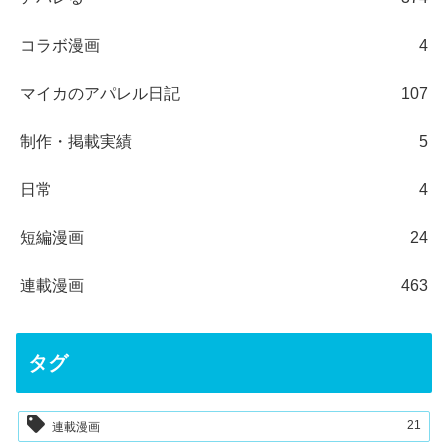
コラボ漫画
4
マイカのアパレル日記
107
制作・掲載実績
5
日常
4
短編漫画
24
連載漫画
463
タグ
21
連載漫画